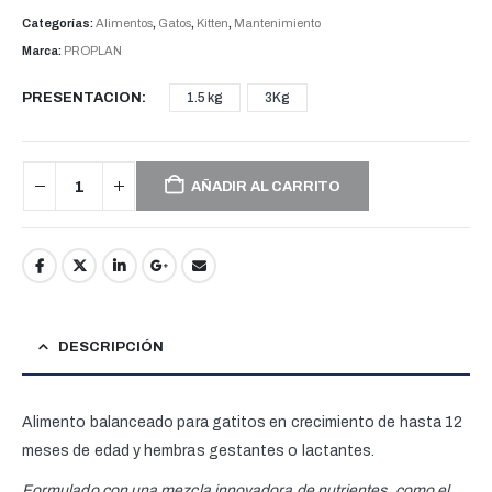
Categorías:
Alimentos
,
Gatos
,
Kitten
,
Mantenimiento
Marca:
PROPLAN
PRESENTACION
1.5 kg
3Kg
AÑADIR AL CARRITO
DESCRIPCIÓN
Alimento balanceado para gatitos en crecimiento de hasta 12
meses de edad y hembras gestantes o lactantes.
Formulado con una mezcla innovadora de nutrientes, como el