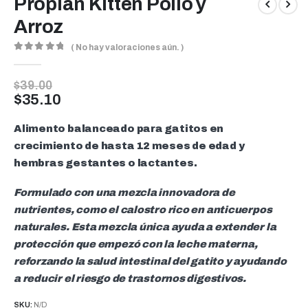
Proplan Kitten Pollo y
Arroz
( No hay valoraciones aún. )
0
out of 5
$
39.00
$
35.10
Alimento balanceado para gatitos en
crecimiento de hasta 12 meses de edad y
hembras gestantes o lactantes.
Formulado con una mezcla innovadora de
nutrientes, como el calostro rico en anticuerpos
naturales. Esta mezcla única ayuda a extender la
protección que empezó con la leche materna,
reforzando la salud intestinal del gatito y ayudando
a reducir el riesgo de trastornos digestivos.
SKU:
N/D