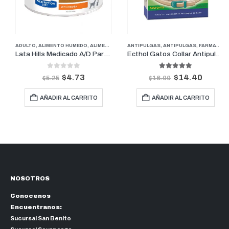
,
FARMACIA
ADULTO
,
,
GATOS
ALIMENTO HUMEDO
,
ALIMENTO HUMEDO
ANTIPULGAS
,
ALIMENTOS
,
ANTIPULGAS
,
ALIMENTOS
,
FARMACIA
,
CUIDADOS 
,
G
Lata Hills Medicado A/D Para Perro Y Gato 5.5 Onz
Ecthol Gatos Collar Antipulgas y Garrapatas
0
out of 5
5.00
out of 5
$
4.73
$
14.40
$
5.25
$
16.00
AÑADIR AL CARRITO
AÑADIR AL CARRITO
NOSOTROS
Conocenos
Encuentranos:
Sucursal San Benito