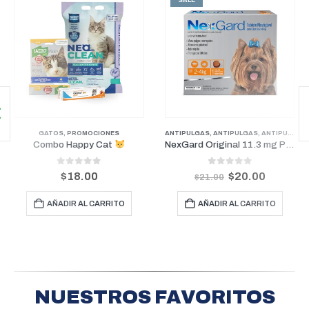
GATOS
,
PROMOCIONES
ANTIPULGAS
,
ANTIPULGAS
,
ANTIPULGAS PERROS PESOS PEQUEÑOS
Combo Happy Cat
NexGard Original 11.3 mg Perros De 2 kg a 4 kg (1 Mes)
0
out of 5
0
out of 5
$
18.00
$
20.00
$
21.00
AÑADIR AL CARRITO
AÑADIR AL CARRITO
NUESTROS FAVORITOS