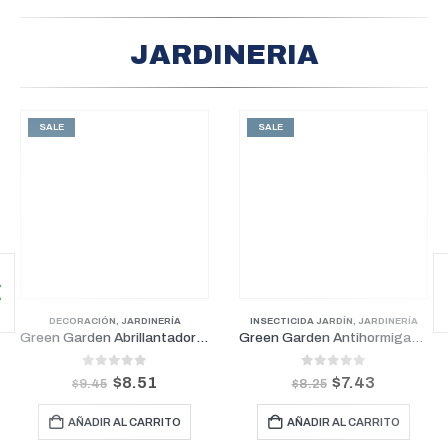
JARDINERIA
SALE
SALE
DECORACIÓN
,
JARDINERÍA
INSECTICIDA JARDÍN
,
JARDINERÍA
Green Garden Abrillantador de Hojas 1 Litro
Green Garden Antihormigas 1 Litro
0
out of 5
0
out of 5
$
8.51
$
7.43
$
9.45
$
8.25
AÑADIR AL CARRITO
AÑADIR AL CARRITO