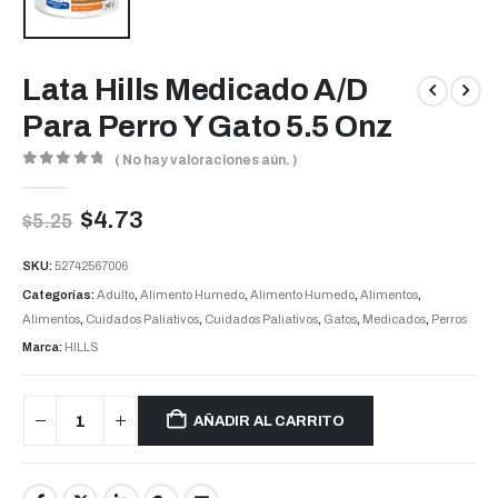
Lata Hills Medicado A/D
Para Perro Y Gato 5.5 Onz
( No hay valoraciones aún. )
0
out of 5
$
4.73
$
5.25
SKU:
52742567006
Categorías:
Adulto
,
Alimento Humedo
,
Alimento Humedo
,
Alimentos
,
Alimentos
,
Cuidados Paliativos
,
Cuidados Paliativos
,
Gatos
,
Medicados
,
Perros
Marca:
HILLS
AÑADIR AL CARRITO