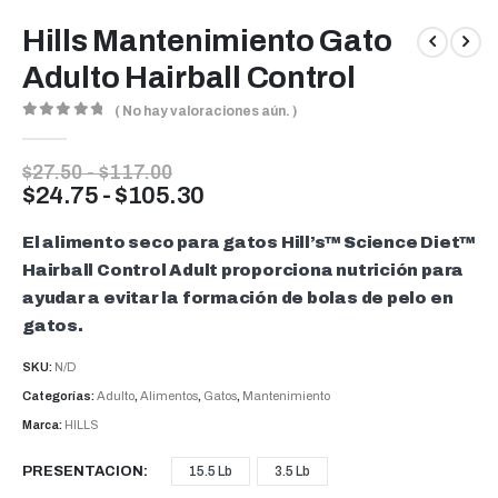
Hills Mantenimiento Gato
Adulto Hairball Control
( No hay valoraciones aún. )
0
out of 5
Rango
$
27.50
-
$
117.00
de
Rango
$
24.75
-
$
105.30
precios:
de
desde
precios:
El alimento seco para gatos
Hill’s™ Science Diet™
$27.50
desde
hasta
Hairball Control Adult proporciona nutrición para
$117.00
$24.75
ayudar a evitar la formación de bolas de pelo en
hasta
gatos.
$105.30
SKU:
N/D
Categorías:
Adulto
,
Alimentos
,
Gatos
,
Mantenimiento
Marca:
HILLS
PRESENTACION
15.5 Lb
3.5 Lb