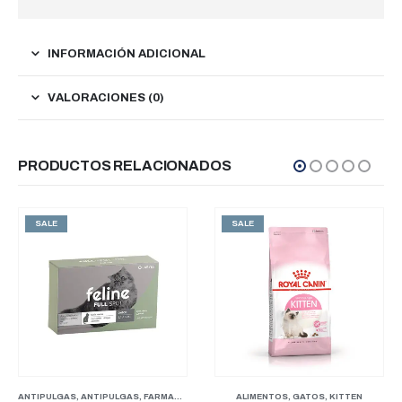
INFORMACIÓN ADICIONAL
VALORACIONES (0)
PRODUCTOS RELACIONADOS
SALE
SALE
GATOS
ALIMENTOS
,
GATOS
,
KITTEN
ALIMENTOS
,
GATOS
,
KITTEN
,
MANTENIMIENTO