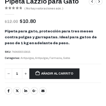
Pipeta Lazzio para Gato
( No hay valoraciones aún. )
0
out of 5
$
10.80
$
12.00
Pipeta para gato, protección para tres meses
contra pulgas y garrapatas. Ideal para gatos de
peso de 1 kg en adelante de peso.
SKU:
7404000315615
Categorías:
Antipulgas
,
Antipulgas
,
Farmacia
,
Gatos
AÑADIR AL CARRITO