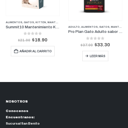
ALIMENTOS
,
GATOS
,
KITTEN
,
MANTENIMIENTO
to Kitten 2kg
Hill’s Science Diet Kitten – Mantenimiento para Gatitos 7lb
ADULTO
,
ALIMENTOS
,
GATOS
,
MANTENIMIENTO
Pro Plan Gato Adulto sabor Pollo 3kgs
0
out of 5
$
49.50
$
55.00
0
out of 5
$
33.30
$
37.00
AÑADIR AL CARRITO
LEER MÁS
NOSOTROS
Conocenos
Encuentranos:
Sucursal San Benito