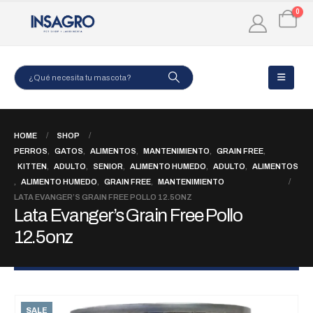
0
HOME
SHOP
PERROS
,
GATOS
,
ALIMENTOS
,
MANTENIMIENTO
,
GRAIN FREE
,
KITTEN
,
ADULTO
,
SENIOR
,
ALIMENTO HUMEDO
,
ADULTO
,
ALIMENTOS
,
ALIMENTO HUMEDO
,
GRAIN FREE
,
MANTENIMIENTO
LATA EVANGER’S GRAIN FREE POLLO 12.5ONZ
Lata Evanger’s Grain Free Pollo
12.5onz
SALE