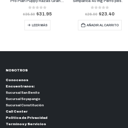
Pro Plan Puppy Razas Grandes | Cachorros razas Grandes 3.5kg
Simparica 40 mg Perro pesos de 10 kg a 20 kg (1 Mes)
0
out of 5
0
out of 5
$
31.95
$
23.40
$
35.50
$
26.00
LEER MÁS
AÑADIR AL CARRITO
NOSOTROS
Conocenos
Encuentranos:
Sucursal San Benito
Sucursal Soyapango
Sucursal Constitución
Call Center
Politica de Privacidad
Terminos y Servicios