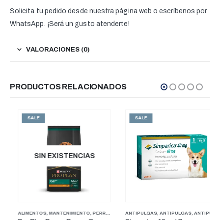
Solicita tu pedido desde nuestra página web o escríbenos por
WhatsApp. ¡Será un gusto atenderte!
VALORACIONES (0)
PRODUCTOS RELACIONADOS
SALE
SALE
SIN EXISTENCIAS
PUPPY
ALIMENTOS
,
MANTENIMIENTO
,
PERROS
,
PUPPY
ANTIPULGAS
,
ANTIPULGAS
,
ANTIPULGAS PERROS PESOS MEDIANOS