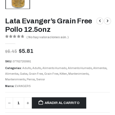
Lata Evanger’s Grain Free
Pollo 12.5onz
( No hay valoraciones aún. )
0
out of 5
$
5.81
$
6.45
SKU:
077627200991
Categorías:
Adulto
,
Adulto
,
Alimento Humedo
,
Alimento Humedo
,
Alimentos
,
Alimentos
,
Gatos
,
Grain Free
,
Grain Free
,
Kitten
,
Mantenimiento
,
Mantenimiento
,
Perros
,
Senior
Marca:
EVANGERS
AÑADIR AL CARRITO