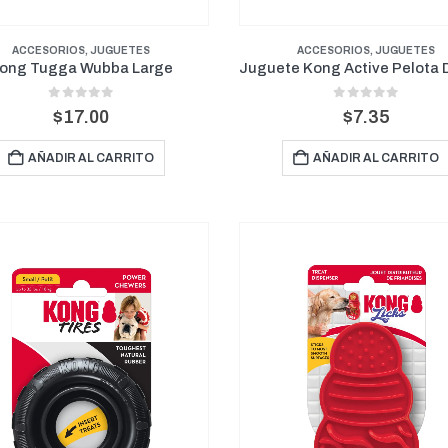
ACCESORIOS
,
JUGUETES
ACCESORIOS
,
JUGUETES
ong Tugga Wubba Large
0
out of 5
0
out of 5
$
17.00
$
7.35
AÑADIR AL CARRITO
AÑADIR AL CARRITO