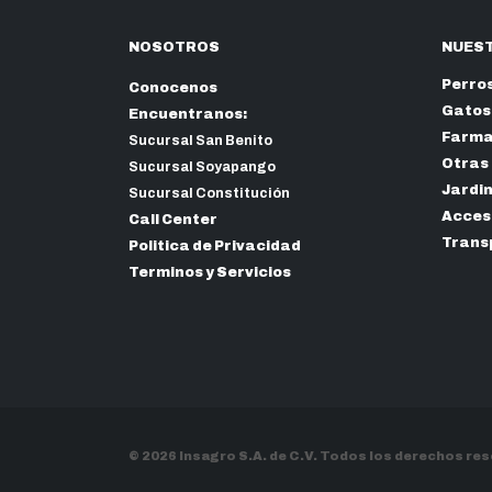
NOSOTROS
NUEST
Perro
Conocenos
Gatos
Encuentranos:
Farma
Sucursal San Benito
Otras
Sucursal Soyapango
Jardi
Sucursal Constitución
Acceso
Call Center
Trans
Politica de Privacidad
Terminos y Servicios
© 2026 Insagro S.A. de C.V. Todos los derechos re