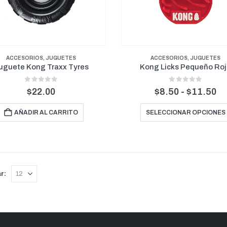
ACCESORIOS
,
JUGUETES
ACCESORIOS
,
JUGUETES
uguete Kong Traxx Tyres
Kong Licks Pequeño Ro
0
out of 5
0
out of 5
R
$
22.00
$
8.50
-
$
11.50
d
pr
AÑADIR AL CARRITO
SELECCIONAR OPCIONES
d
$8
ha
$1
r: