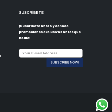
en
en
la
la
SUSCRÍBETE
página
página
de
de
producto
producto
¡Suscríbete ahora y conoce
promociones exclusivas antes que
nadie!
l