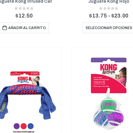
uguete Kong Infused Cat
Juguete Kong Rojo
0
out of 5
0
out of 5
R
$
12.50
$
13.75
-
$
23.00
d
p
AÑADIR AL CARRITO
SELECCIONAR OPCIONES
d
$
h
$