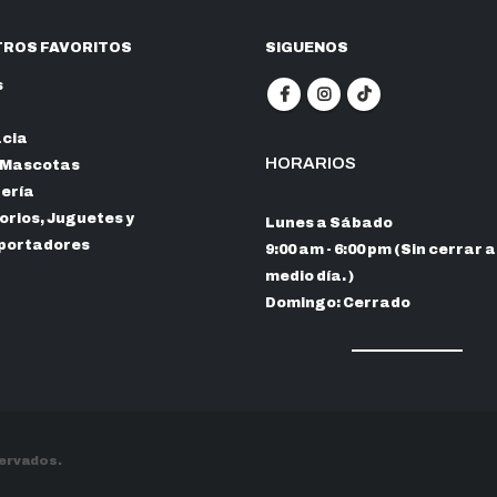
ROS FAVORITOS
SIGUENOS
s
cia
HORARIOS
 Mascotas
nería
rios, Juguetes y
Lunes a Sábado
portadores
9:00 am - 6:00 pm (Sin cerrar a
medio día. )
Domingo: Cerrado
servados.