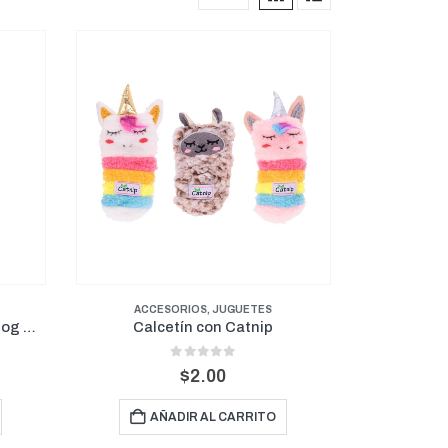
ACCESORIOS
,
JUGUETES
Puppy Chew Teething Bone Dog Chew Toy
Calcetín con Catnip
0
out of 5
$
2.00
AÑADIR AL CARRITO