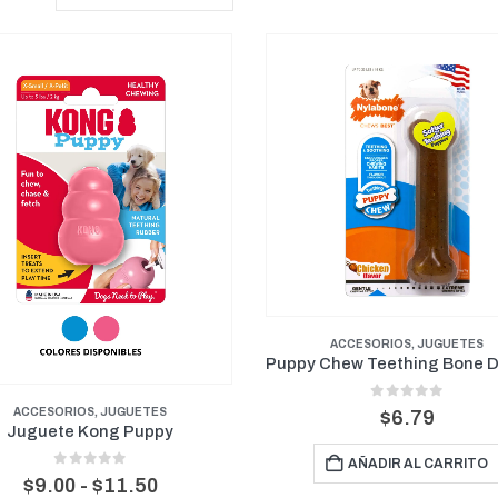
ACCESORIOS
,
JUGUETES
0
out of 5
ACCESORIOS
,
JUGUETES
$
6.79
Juguete Kong Puppy
AÑADIR AL CARRITO
0
out of 5
Rango
$
9.00
-
$
11.50