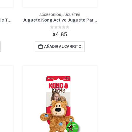
ACCESORIOS
,
JUGUETES
Juguete Kong Active Pelota De Tenis
Juguete Kong Active Juguete Para Gato Wild Tails
0
out of 5
$
4.85
AÑADIR AL CARRITO