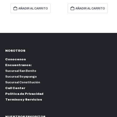
tes. Las opciones se pueden elegir en la página de producto
AÑADIR AL CARRITO
AÑADIR AL CARRITO
NOSOTROS
Conocenos
Encuentranos:
Sucursal San Benito
Sucursal Soyapango
Sucursal Constitución
Call Center
Politica de Privacidad
Terminos y Servicios
NUESTROS FAVORITOS