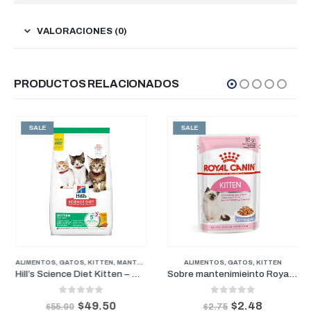
VALORACIONES (0)
PRODUCTOS RELACIONADOS
SALE
SALE
SENIOR
ALIMENTOS
,
GATOS
,
KITTEN
,
MANTENIMIENTO
ALIMENTOS
,
GATOS
,
KITTEN
Hill’s Science Diet Kitten – Mantenimiento para Gatitos 7lb
Sobre mantenimieinto Royal Canin Kitten Pouch 85gr
0
out of 5
0
out of 5
$
49.50
$
2.48
$
55.00
$
2.75