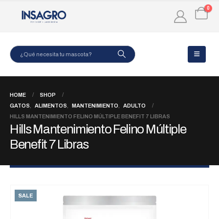
0
HOME
SHOP
GATOS
,
ALIMENTOS
,
MANTENIMIENTO
,
ADULTO
HILLS MANTENIMIENTO FELINO MÚLTIPLE BENEFIT 7 LIBRAS
Hills Mantenimiento Felino Múltiple
Benefit 7 Libras
SALE