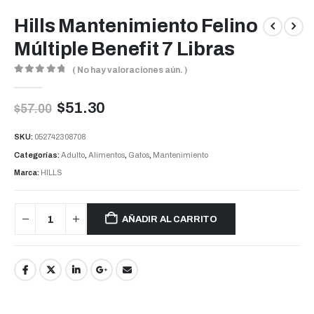
Hills Mantenimiento Felino
Múltiple Benefit 7 Libras
( No hay valoraciones aún. )
0
out of 5
$
51.30
$
57.00
SKU:
052742308708
Categorías:
Adulto
,
Alimentos
,
Gatos
,
Mantenimiento
Marca:
HILLS
AÑADIR AL CARRITO