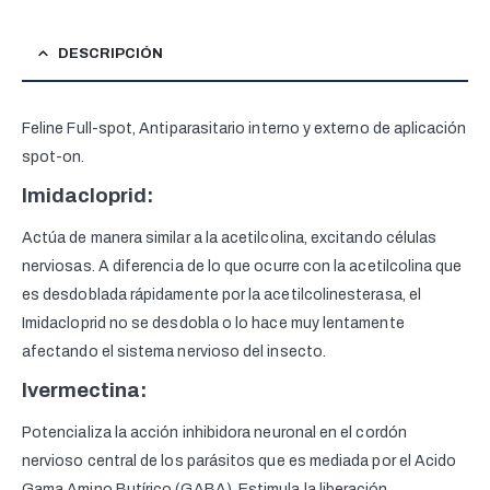
DESCRIPCIÓN
Feline Full-spot, Antiparasitario interno y externo de aplicación
spot-on.
Imidacloprid:
Actúa de manera similar a la acetilcolina, excitando células
nerviosas. A diferencia de lo que ocurre con la acetilcolina que
es desdoblada rápidamente por la acetilcolinesterasa, el
Imidacloprid no se desdobla o lo hace muy lentamente
afectando el sistema nervioso del insecto.
Ivermectina:
Potencializa la acción inhibidora neuronal en el cordón
nervioso central de los parásitos que es mediada por el Acido
Gama Amino Butírico (GABA). Estimula la liberación