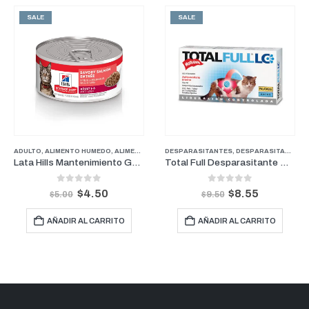
SALE
SALE
,
GATOS
ADULTO
,
MEDICADOS
,
ALIMENTO HUMEDO
,
ALIMENTOS
,
GATOS
DESPARASITANTES
,
MANTENIMIENTO
,
DESPARASITANTES
,
Lata Hills Mantenimiento Gato Adulto Salmon 5.5 Oz
Total Full Desparasitante Gatos LC – 2 Comprimidos
0
out of 5
0
out of 5
$
4.50
$
8.55
$
5.00
$
9.50
AÑADIR AL CARRITO
AÑADIR AL CARRITO