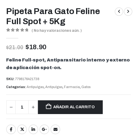
Pipeta Para Gato Feline
Full Spot + 5Kg
( No hay valoraciones aún. )
0
out of 5
$
18.90
$
21.00
Feline Full-spot, Antiparasitario interno y externo
de aplicación spot-on.
SKU:
7798176421738
Categorías:
Antipulgas
,
Antipulgas
,
Farmacia
,
Gatos
AÑADIR AL CARRITO