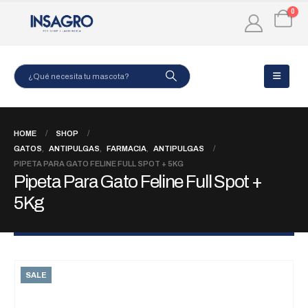
0
HOME
SHOP
GATOS
,
ANTIPULGAS
,
FARMACIA
,
ANTIPULGAS
PIPETA PARA GATO FELINE FULL SPOT + 5KG
Pipeta Para Gato Feline Full Spot +
5Kg
SALE