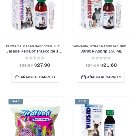
FARMACIA
,
OTRAS MASCOTAS
,
SUPLEMENTOS Y VITAMINAS
FARMACIA
,
OTRAS MASCOTAS
,
SUPLEMENTOS Y VITAMINAS
Jarabe Renalof frasco de 150 ML
Jarabe Asbrip 150 ML
0
out of 5
0
out of 5
$
27.90
$
21.60
$
31.00
$
24.00
AÑADIR AL CARRITO
AÑADIR AL CARRITO
SALE
SALE