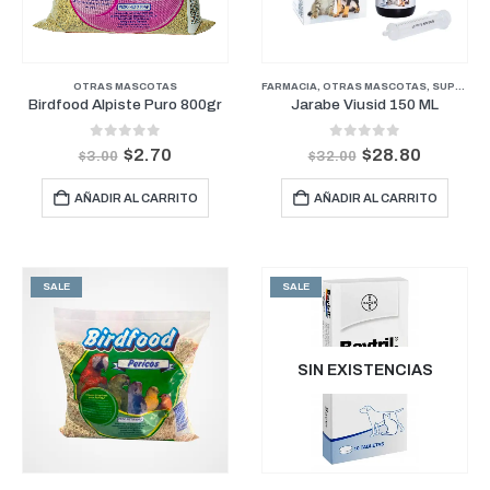
OTRAS MASCOTAS
FARMACIA
,
OTRAS MASCOTAS
,
SUPLEMENTOS Y VITAMINAS
Birdfood Alpiste Puro 800gr
Jarabe Viusid 150 ML
0
out of 5
0
out of 5
$
2.70
$
28.80
$
3.00
$
32.00
AÑADIR AL CARRITO
AÑADIR AL CARRITO
SALE
SALE
SIN EXISTENCIAS