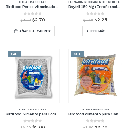
OTRAS MASCOTAS
FARMACIA
,
MEDICAMENTOS GENERALES
,
Birdfood Perico Vitaminado 800gr
Baytril 150 Mg (Enrofloxacina)
0
out of 5
0
out of 5
$
2.70
$
2.25
$
3.00
$
2.50
AÑADIR AL CARRITO
LEER MÁS
SALE
SALE
OTRAS MASCOTAS
OTRAS MASCOTAS
Birdfood Alimento para Loras y Guacamayas 800gr
Birdfood Alimento para Canarios Vitaminado 800gr
0
out of 5
0
out of 5
$
3.60
$
2.70
$
4.00
$
3.00