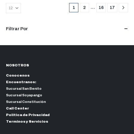
…
1
2
16
17
Filtrar Por
NOSOTROS
Conocenos
Encuentranos:
Sucursal San Benito
Sucursal Soyapango
Sucursal Constitución
Call Center
Politica de Privacidad
Terminos y Servicios