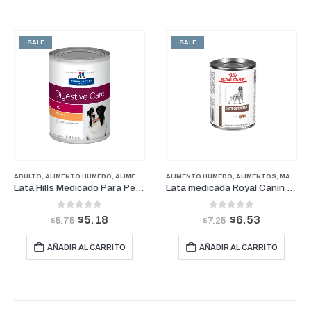
SALE
SALE
ADULTO
,
ALIMENTO HUMEDO
,
ALIMENTOS
,
MEDICADOS
ALIMENTO HUMEDO
,
PERROS
,
ALIMENTOS
,
MANTENIMIENTO
Lata Hills Medicado Para Perro Digestive Care I/D 13 onz Pavo Patté
Lata medicada Royal Canin Gastrointestinal para Perro 410gr
0
out of 5
0
out of 5
$
5.18
$
6.53
$
5.75
$
7.25
AÑADIR AL CARRITO
AÑADIR AL CARRITO