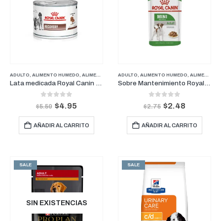
ADULTO
,
ALIMENTO HUMEDO
,
ALIMENTOS
,
CUIDADOS PALIATIVOS
ADULTO
,
ALIMENTO HUMEDO
,
MEDICADOS
,
ALIMENTOS
,
PERRO
,
Lata medicada Royal Canin Recovery Felino y Canino
Sobre Mantenimiento Royal Canin mini adulto 85 gr
0
out of 5
0
out of 5
$
4.95
$
2.48
$
5.50
$
2.75
AÑADIR AL CARRITO
AÑADIR AL CARRITO
SALE
SALE
SIN EXISTENCIAS