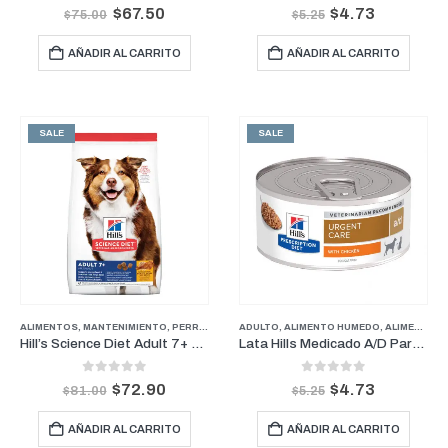
0
out of 5
0
out of 5
$
67.50
$
4.73
$
75.00
$
5.25
AÑADIR AL CARRITO
AÑADIR AL CARRITO
SALE
SALE
ALIMENTOS
,
MANTENIMIENTO
,
PERROS
,
SENIOR
ADULTO
,
ALIMENTO HUMEDO
,
ALIMENTO HUMEDO
Hill’s Science Diet Adult 7+ Original | Perros Senior Razas Medianas y Grandes 16.5 lb
Lata Hills Medicado A/D Para Perro Y Gato 5.5 Onz
0
out of 5
0
out of 5
$
72.90
$
4.73
$
81.00
$
5.25
AÑADIR AL CARRITO
AÑADIR AL CARRITO