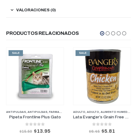
VALORACIONES (0)
PRODUCTOS RELACIONADOS
SALE
SALE
SENIOR
ANTIPULGAS
,
ANTIPULGAS
,
FARMACIA
,
GATOS
ADULTO
,
ADULTO
,
ALIMENTO HUMEDO
,
AL
Pipeta Frontline Plus Gato
Lata Evanger’s Grain Free Pollo 12.5onz
0
out of 5
0
out of 5
$
13.95
$
5.81
$
15.50
$
6.45