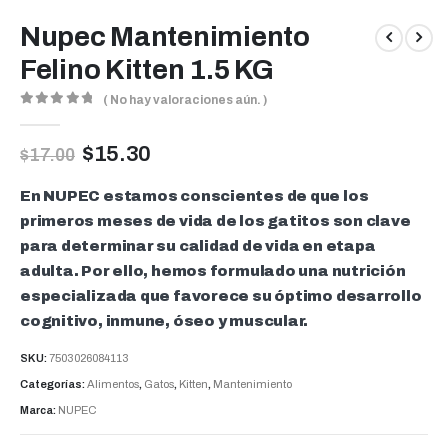
Nupec Mantenimiento
Felino Kitten 1.5 KG
( No hay valoraciones aún. )
0
out of 5
$
15.30
$
17.00
En NUPEC estamos conscientes de que los
primeros meses de vida de los gatitos son clave
para determinar su calidad de vida en etapa
adulta. Por ello, hemos formulado una nutrición
especializada que favorece su óptimo desarrollo
cognitivo, inmune, óseo y muscular.
SKU:
7503026084113
Categorías:
Alimentos
,
Gatos
,
Kitten
,
Mantenimiento
Marca:
NUPEC