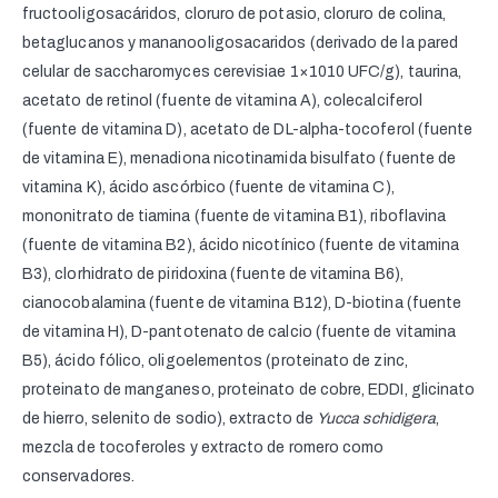
fructooligosacáridos, cloruro de potasio, cloruro de colina,
betaglucanos y mananooligosacaridos (derivado de la pared
celular de saccharomyces cerevisiae 1×10
10
UFC/g), taurina,
acetato de retinol (fuente de vitamina A), colecalciferol
(fuente de vitamina D), acetato de DL-alpha-tocoferol (fuente
de vitamina E), menadiona nicotinamida bisulfato (fuente de
vitamina K), ácido ascórbico (fuente de vitamina C),
mononitrato de tiamina (fuente de vitamina B1), riboflavina
(fuente de vitamina B2), ácido nicotínico (fuente de vitamina
B3), clorhidrato de piridoxina (fuente de vitamina B6),
cianocobalamina (fuente de vitamina B12), D-biotina (fuente
de vitamina H), D-pantotenato de calcio (fuente de vitamina
B5), ácido fólico, oligoelementos (proteinato de zinc,
proteinato de manganeso, proteinato de cobre, EDDI, glicinato
de hierro, selenito de sodio), extracto de
Yucca schidigera
,
mezcla de tocoferoles y extracto de romero como
conservadores.