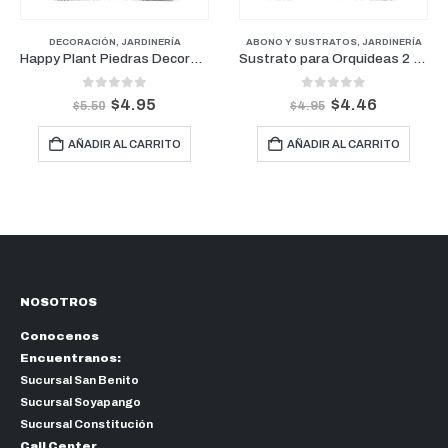
ABONO Y SUSTRATOS
,
JARDINERÍA
DECORACIÓN
,
JARDINERÍA
Sustrato para Orquideas 2 Litros
Happy Plant Piedras Decorativas Azúl 1kg
0
out of 5
0
out of 5
$
4.46
$
4.95
$
4.95
$
5.50
AÑADIR AL CARRITO
AÑADIR AL CARRITO
NOSOTROS
Conocenos
Encuentranos:
Sucursal San Benito
Sucursal Soyapango
Sucursal Constitución
Call Center