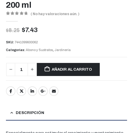
200 ml
( No hay valoraciones aún. )
0
out of 5
$
7.43
$
8.25
SKU:
7441099600062
Categorías:
Abono y Sustratos
,
Jardinería
AÑADIR AL CARRITO
DESCRIPCIÓN