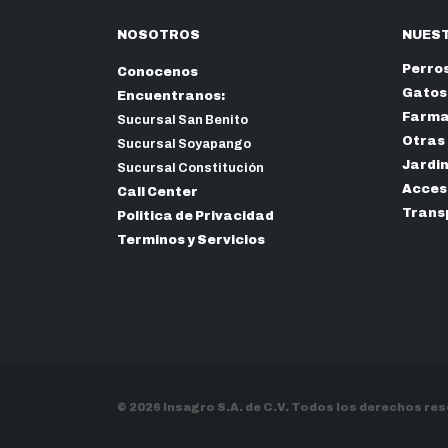
NOSOTROS
NUEST
Perro
Conocenos
Gatos
Encuentranos:
Farma
Sucursal San Benito
Otras
Sucursal Soyapango
Jardi
Sucursal Constitución
Acceso
Call Center
Trans
Politica de Privacidad
Terminos y Servicios
© 2026 Insagro S.A. de C.V. Todos los derechos re