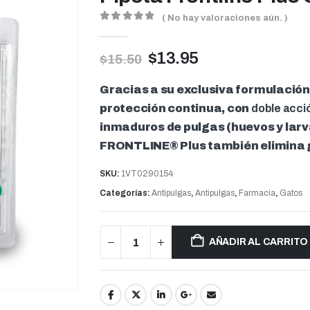
( No hay valoraciones aún. )
0
out of 5
$
13.95
$
15.50
Gracias a su exclusiva formulación
protección continua, con
doble acci
inmaduros de pulgas (huevos y larv
FRONTLINE® Plus también elimina 
SKU:
1VT0290154
Categorías:
Antipulgas
,
Antipulgas
,
Farmacia
,
Gatos
AÑADIR AL CARRITO