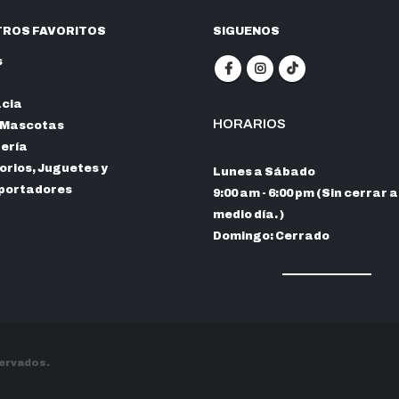
ROS FAVORITOS
SIGUENOS
s
cia
HORARIOS
 Mascotas
nería
rios, Juguetes y
Lunes a Sábado
portadores
9:00 am - 6:00 pm (Sin cerrar a
medio día. )
Domingo: Cerrado
servados.