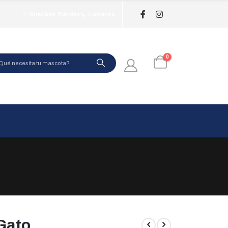
Nuestras Tiendas
Llamanos
0
 Gato