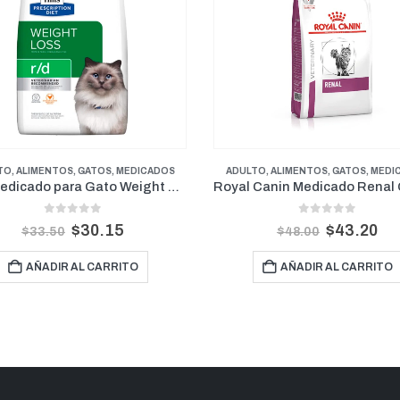
CADOS
ADULTO
,
ALIMENTOS
,
GATOS
,
MEDICADOS
ALIME
Hills Medicado para Gato Weight Reduction R/D 4lb
Royal Canin Medicado Renal Gato 2 kgs
Royal Cani
0
out of 5
$
43.20
$
48.00
$
$
3
AÑADIR AL CARRITO
SELE