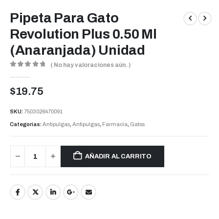
Pipeta Para Gato
Revolution Plus 0.50 Ml
(Anaranjada) Unidad
( No hay valoraciones aún. )
0
out of 5
$
19.75
SKU:
7503026470091
Categorías:
Antipulgas
,
Antipulgas
,
Farmacia
,
Gatos
AÑADIR AL CARRITO