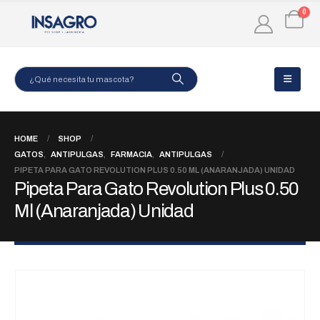
0
HOME
SHOP
GATOS
,
ANTIPULGAS
,
FARMACIA
,
ANTIPULGAS
PIPETA PARA GATO REVOLUTION PLUS 0.50 ML (ANARANJADA) UNIDAD
Pipeta Para Gato Revolution Plus 0.50
Ml (Anaranjada) Unidad