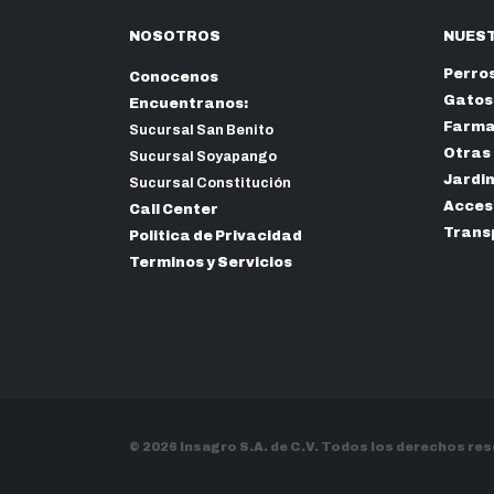
NOSOTROS
NUEST
Perro
Conocenos
Gatos
Encuentranos:
Farma
Sucursal San Benito
Otras
Sucursal Soyapango
Jardi
Sucursal Constitución
Acceso
Call Center
Trans
Politica de Privacidad
Terminos y Servicios
© 2026 Insagro S.A. de C.V. Todos los derechos re