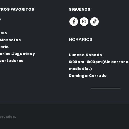
ROS FAVORITOS
SIGUENOS
s
cia
HORARIOS
 Mascotas
nería
rios, Juguetes y
Lunes a Sábado
portadores
9:00 am - 6:00 pm (Sin cerrar a
medio día. )
Domingo: Cerrado
servados.