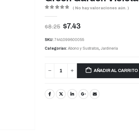
( No hay valoraciones aún. )
0
out of 5
$
7.43
$
8.25
SKU:
7441099600055
Categorías:
Abono y Sustratos
,
Jardinería
AÑADIR AL CARRITO