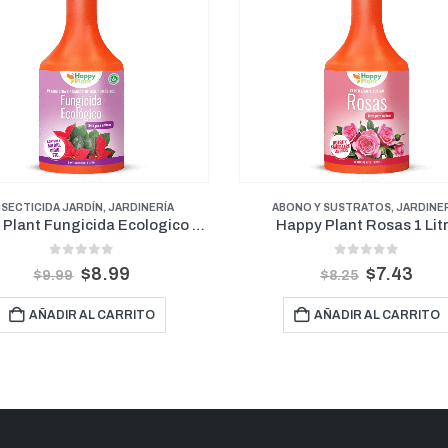
BONO Y SUSTRATOS
,
JARDINERÍA
INSECTICIDA JARDÍN
,
JARDINER
appy Plant Rosas 1 Litro
Mata Cucarachas KukaKil
0
out of 5
0
out of 5
$
7.43
$
9.00
$
8.25
$
10.00
AÑADIR AL CARRITO
AÑADIR AL CARRITO