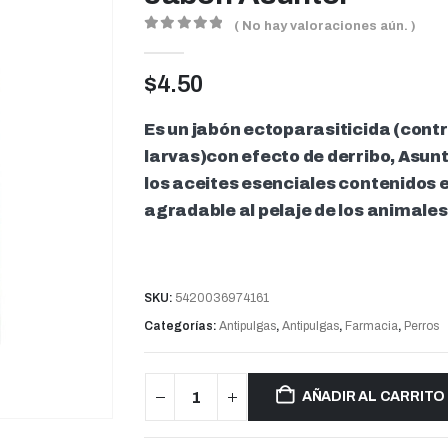
( No hay valoraciones aún. )
0
out of 5
$
4.50
Es un jabón ectoparasiticida (contr
larvas)con efecto de derribo, Asun
los aceites esenciales contenidos en
agradable al pelaje de los animales
SKU:
5420036974161
Categorías:
Antipulgas
,
Antipulgas
,
Farmacia
,
Perros
AÑADIR AL CARRITO