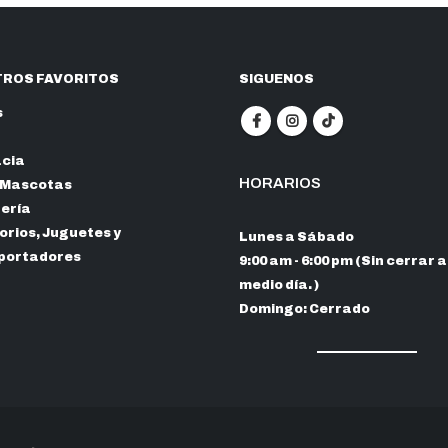
ROS FAVORITOS
SIGUENOS
s
cia
HORARIOS
 Mascotas
nería
rios, Juguetes y
Lunes a Sábado
portadores
9:00 am - 6:00 pm (Sin cerrar a
medio día. )
Domingo: Cerrado