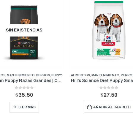
LIMENTOS
,
MANTENIMIENTO
,
PERROS
,
PUPPY
DESPARASITANTES
,
DESPARASI
Hill’s Science Diet Puppy Small Bites Pollo y Arroz | Cachorros de Razas Pequeñas 4.5lb
Endogard 2.5 kg – Blíster
0
out of 5
0
out of 
$
27.50
$
4.00
AÑADIR AL CARRITO
AÑADIR AL CAR