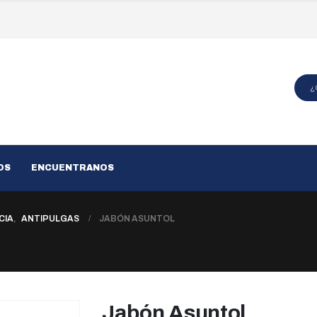
OS
ENCUENTRANOS
CIA
,
ANTIPULGAS
JABÓN ASUNTOL
Jabón Asuntol