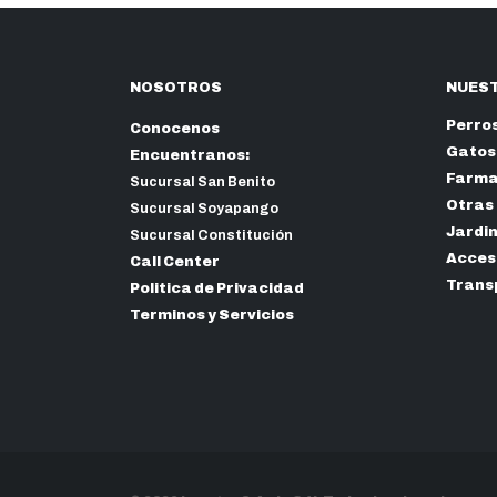
NOSOTROS
NUEST
Perro
Conocenos
Gatos
Encuentranos:
Farma
Sucursal San Benito
Otras
Sucursal Soyapango
Jardi
Sucursal Constitución
Acceso
Call Center
Trans
Politica de Privacidad
Terminos y Servicios