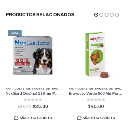
PRODUCTOS RELACIONADOS
SALE
RROS
PERROS
ANTIPULGAS
,
PUPPY
,
SENIOR
,
ANTIPULGAS
,
TREATS
,
ANTIPULGAS PERROS PESOS GRANDES
ANTIPULGAS
,
ANTIPULGAS
,
PERROS
,
ANTIPULGAS PERROS PESOS MEDIANOS
,
PROMO
NexGard Original 136 mg Perros De 25.1 kg a 50 kg (1 Mes)
Bravecto Verde 500 Mg Perros para pesos entre 10-20Kg (3 Meses)
0
out of 5
0
out of 5
$
25.00
$
45.00
$
34.00
AÑADIR AL CARRITO
AÑADIR AL CARRITO