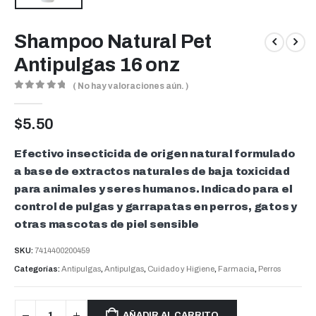
Shampoo Natural Pet
Antipulgas 16 onz
( No hay valoraciones aún. )
0
out of 5
$
5.50
Efectivo insecticida de origen natural formulado
a base de extractos naturales de baja toxicidad
para animales y seres humanos. Indicado para el
control de pulgas y garrapatas en perros, gatos y
otras mascotas de piel sensible
SKU:
7414400200459
Categorías:
Antipulgas
,
Antipulgas
,
Cuidado y Higiene
,
Farmacia
,
Perros
AÑADIR AL CARRITO