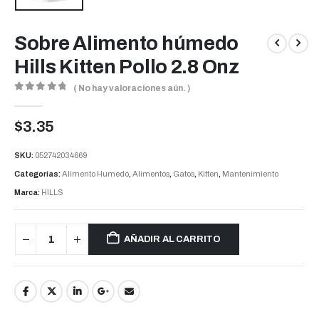
Sobre Alimento húmedo
Hills Kitten Pollo 2.8 Onz
( No hay valoraciones aún. )
0
out of 5
$
3.35
SKU:
052742034669
Categorías:
Alimento Humedo
,
Alimentos
,
Gatos
,
Kitten
,
Mantenimiento
Marca:
HILLS
AÑADIR AL CARRITO