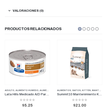
VALORACIONES (0)
PRODUCTOS RELACIONADOS
ADULTO
,
ALIMENTO HUMEDO
,
ALIMENTO HUMEDO
ALIMENTOS
,
ALIMENTOS
,
GATOS
,
ALIMENTOS
,
KITTEN
,
MANTENIMIENTO
,
CUIDADOS 
Lata Hills Medicado A/D Para Perro Y Gato 5.5 Onz
Summit10 Mantenimiento Kitten 2kg
0
out of 5
0
out of 5
$
5.25
$
21.00