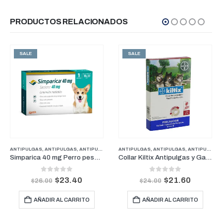
PRODUCTOS RELACIONADOS
SALE
SALE
ANTIPULGAS
,
ANTIPULGAS
,
FARMACIA
,
ANTIPULGAS PERROS PESOS MEDIANOS
,
PERROS
ANTIPULGAS
,
PROMOCIONES
,
ANTIPULGAS
,
FARMACIA
,
ANTIPULGAS PERROS PESOS GRANDES
,
PER
Simparica 40 mg Perro pesos de 10 kg a 20 kg (1 Mes)
Collar Kiltix Antipulgas y Garrapatas Grande 66 cm
0
out of 5
0
out of 5
$
23.40
$
21.60
$
26.00
$
24.00
AÑADIR AL CARRITO
AÑADIR AL CARRITO