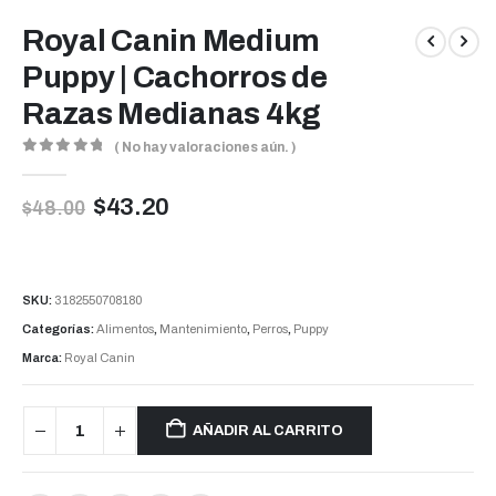
Royal Canin Medium
Puppy | Cachorros de
Razas Medianas 4kg
( No hay valoraciones aún. )
0
out of 5
$
43.20
$
48.00
SKU:
3182550708180
Categorías:
Alimentos
,
Mantenimiento
,
Perros
,
Puppy
Marca:
Royal Canin
AÑADIR AL CARRITO