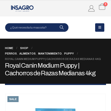
0
HOME
SHOP
PERROS
,
ALIMENTOS
,
MANTENIMIENTO
,
PUPPY
ROYAL CANIN MEDIUM PUPPY | CACHORROS DE RAZAS MEDIANAS 4KG
Royal Canin Medium Puppy |
Cachorros de Razas Medianas 4kg
SALE