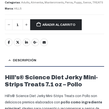
Categorías:
Adulto
,
Alimentos
,
Mantenimiento
,
Perros
,
Puppy
,
Senior
,
TREATS
Marca:
HILLS
AÑADIR AL CARRITO
DESCRIPCIÓN
Hill’s® Science Diet Jerky Mini-
Strips Treats 7.1 oz – Pollo
Hill’s® Science Diet Jerky Mini-Strips Treats con Pollo son
deliciosos premios elaborados con
pollo como ingrediente
principal
, ideales para consentir o recompensar a perros de