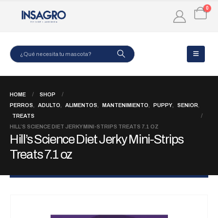
0
HOME
SHOP
PERROS
,
ADULTO
,
ALIMENTOS
,
MANTENIMIENTO
,
PUPPY
,
SENIOR
,
TREATS
HILL’S SCIENCE DIET JERKY MINI-STRIPS TREATS 7.1 OZ
Hill’s Science Diet Jerky Mini-Strips
Treats 7.1 oz