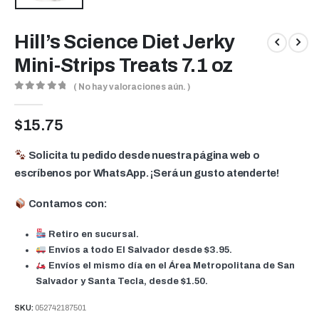
Hill’s Science Diet Jerky
Mini-Strips Treats 7.1 oz
( No hay valoraciones aún. )
0
out of 5
$
15.75
Solicita tu pedido desde nuestra página web o
escríbenos por WhatsApp. ¡Será un gusto atenderte!
Contamos con:
Retiro en sucursal.
Envíos a todo El Salvador
desde
$3.95
.
Envíos el mismo día
en el Área Metropolitana de San
Salvador y Santa Tecla, desde
$1.50
.
SKU:
052742187501