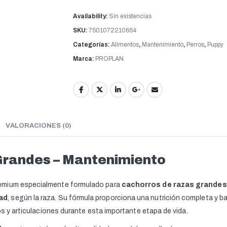
Availability:
Sin existencias
SKU:
7501072210654
Categorías:
Alimentos
,
Mantenimiento
,
Perros
,
Puppy
Marca:
PROPLAN
VALORACIONES (0)
Grandes – Mantenimiento
remium especialmente formulado para
cachorros de razas grandes
ad
, según la raza. Su fórmula proporciona una nutrición completa y 
os y articulaciones durante esta importante etapa de vida.