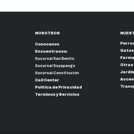
NOSOTROS
NUEST
Perro
Conocenos
Gatos
Encuentranos:
Farma
Sucursal San Benito
Otras
Sucursal Soyapango
Jardi
Sucursal Constitución
Acceso
Call Center
Trans
Politica de Privacidad
Terminos y Servicios