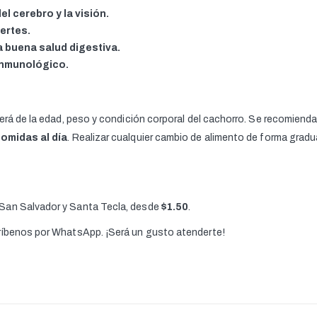
el cerebro y la visión.
ertes.
 buena salud digestiva.
inmunológico.
erá de la edad, peso y condición corporal del cachorro. Se recomienda d
comidas al día
. Realizar cualquier cambio de alimento de forma grad
 San Salvador y Santa Tecla, desde
$1.50
.
críbenos por WhatsApp. ¡Será un gusto atenderte!