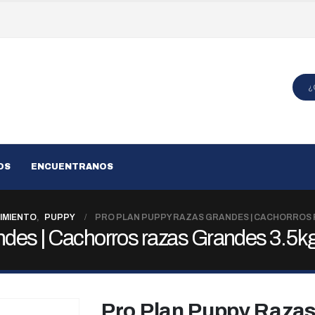
OS
ENCUENTRANOS
IMIENTO
,
PUPPY
PRO PLAN PUPPY RAZAS GRANDES | CACHORROS 
des | Cachorros razas Grandes 3.5k
Pro Plan Puppy Razas