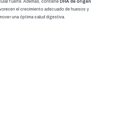
scular fuerte. Además, contiene
DHA de origen
 favorecen el crecimiento adecuado de huesos y
mover una óptima salud digestiva.