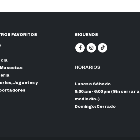
ROS FAVORITOS
SIGUENOS
s
cia
HORARIOS
 Mascotas
nería
rios, Juguetes y
Lunes a Sábado
portadores
9:00 am - 6:00 pm (Sin cerrar a
medio día. )
Domingo: Cerrado