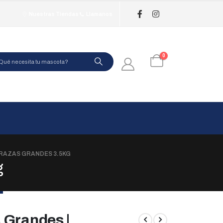
Nuestras Tiendas
Llamanos
0
RAZAS GRANDES 3.5KG
g
 Grandes |