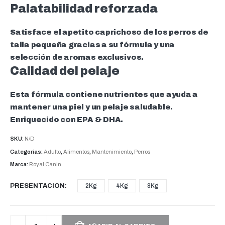
Palatabilidad reforzada
Satisface el apetito caprichoso de los perros de
talla pequeña gracias a su fórmula y una
selección de aromas exclusivos.
Calidad del pelaje
Esta fórmula contiene nutrientes que ayuda a
mantener una piel y un pelaje saludable.
Enriquecido con EPA & DHA.
SKU:
N/D
Categorías:
Adulto
,
Alimentos
,
Mantenimiento
,
Perros
Marca:
Royal Canin
PRESENTACION
2Kg
4Kg
8Kg