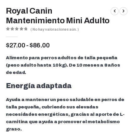
Royal Canin
Mantenimiento Mini Adulto
( No hay valoraciones aún. )
0
out of 5
Rango
$
27.00
-
$
86.00
de
precios:
Alimento para perros adultos de talla pequeña
desde
(peso adulto hasta 10 kg). De 10 meses a 8 años
$27.00
de edad.
hasta
$86.00
Energía adaptada
Ayuda a mantener un peso saludable en perros de
talla pequeña, cubriendo sus elevadas
necesidades energéticas, gracias al aporte de L-
carnitina que ayuda a promover el metabolismo
graso.