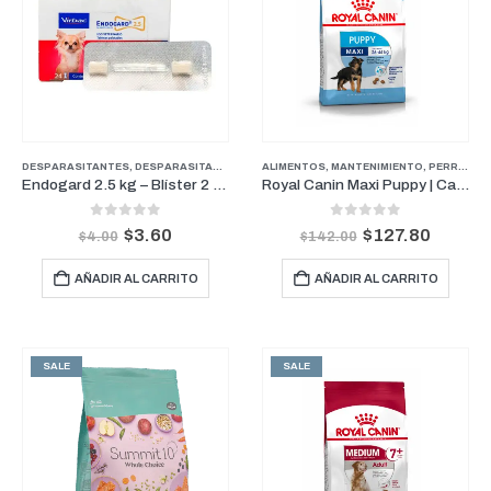
DESPARASITANTES
,
DESPARASITANTES
,
FARMACIA
ALIMENTOS
,
PERROS
,
MANTENIMIENTO
,
PERROS
,
P
Endogard 2.5 kg – Blíster 2 tabletas
Royal Canin Maxi Puppy | Cachorros razas Grandes 15kg
0
out of 5
0
out of 5
$
3.60
$
127.80
$
4.00
$
142.00
AÑADIR AL CARRITO
AÑADIR AL CARRITO
SALE
SALE