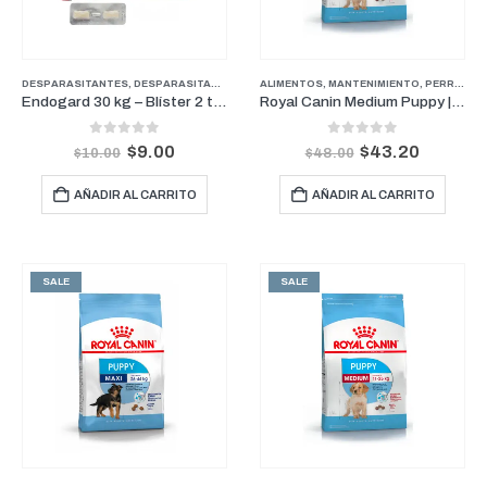
en
la
página
DESPARASITANTES
,
DESPARASITANTES
,
FARMACIA
ALIMENTOS
,
PERROS
,
MANTENIMIENTO
,
PERROS
,
P
de
Endogard 30 kg – Blíster 2 tabletas
Royal Canin Medium Puppy | Cachorros de Razas Medianas 4kg
producto
0
out of 5
0
out of 5
$
9.00
$
43.20
$
10.00
$
48.00
AÑADIR AL CARRITO
AÑADIR AL CARRITO
SALE
SALE