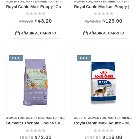
ALIMENTOS
,
MANTENIMIENTO
,
PERROS
,
PUPPY
ALIMENTOS
,
MANTENIMIENTO
,
PERROS
,
P
Royal Canin Maxi Puppy | Cachorros razas Grandes 4kg
Royal Canin Medium Puppy | Cachorros de Razas Medianas 15kg
0
out of 5
0
out of 5
$
43.20
$
126.90
$
48.00
$
141.00
AÑADIR AL CARRITO
AÑADIR AL CARRITO
SALE
SALE
ALIMENTOS
,
GRAIN FREE
,
MANTENIMIENTO
,
PERROS
ADULTO
,
,
SENIOR
ALIMENTOS
,
MANTENIMIENTO
,
P
Summit10 Whole Choice Senior Pollo | Perros Senior todas las razas 10kg
Royal Canin Maxi Adulto – Mantenimiento para Perros de Razas Grandes 15kg
0
out of 5
0
out of 5
$
72.00
$
118.80
$
80.00
$
132.00