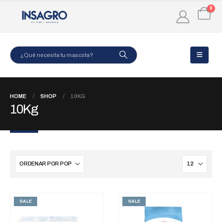
0
HOME
SHOP
10KG
10Kg
SALE
SALE