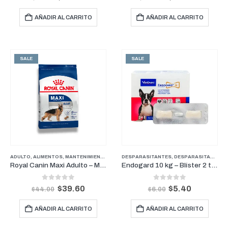
AÑADIR AL CARRITO
AÑADIR AL CARRITO
SALE
SALE
ADULTO
,
ALIMENTOS
,
MANTENIMIENTO
,
PERROS
DESPARASITANTES
,
DESPARASITANTES
,
Royal Canin Maxi Adulto – Mantenimiento para Perros de Razas Grandes 4kg
Endogard 10 kg – Blíster 2 tabletas
0
out of 5
0
out of 5
$
39.60
$
5.40
$
44.00
$
6.00
AÑADIR AL CARRITO
AÑADIR AL CARRITO