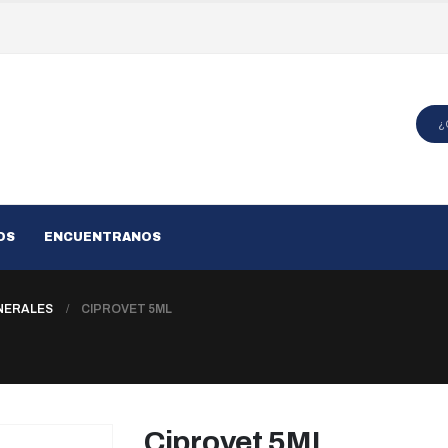
OS
ENCUENTRANOS
NERALES
CIPROVET 5ML
Ciprovet 5ML