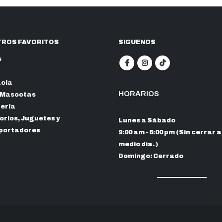
ROS FAVORITOS
SIGUENOS
s
cia
HORARIOS
 Mascotas
nería
rios, Juguetes y
Lunes a Sábado
portadores
9:00 am - 6:00 pm (Sin cerrar a
medio día. )
Domingo: Cerrado