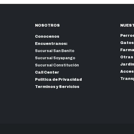
NOSOTROS
NUEST
Perro
Conocenos
Gatos
Encuentranos:
Farma
Sucursal San Benito
Otras
Sucursal Soyapango
Jardi
Sucursal Constitución
Acceso
Call Center
Trans
Politica de Privacidad
Terminos y Servicios