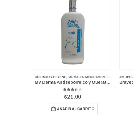
SI
S
,
PERROS
,
SUPLEMENTOS Y VITAMINAS
CUIDADO Y HIGIENE
,
FARMACIA
,
MEDICAMENTOS GENERALES
ANTIPULGAS
,
AN
etas
MV Derma Antiseborreico y Queratolítico Shampoo 16 Onz
3.33
out of 5
$
21.00
AÑADIR AL CARRITO