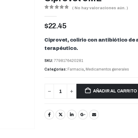
( No hay valoraciones aún. )
0
out of 5
$
22.45
Ciprovet, colirio con antibiótico d
terapéutico.
SKU:
7798176420281
Categorías:
Farmacia
,
Medicamentos generales
AÑADIR AL CARRITO