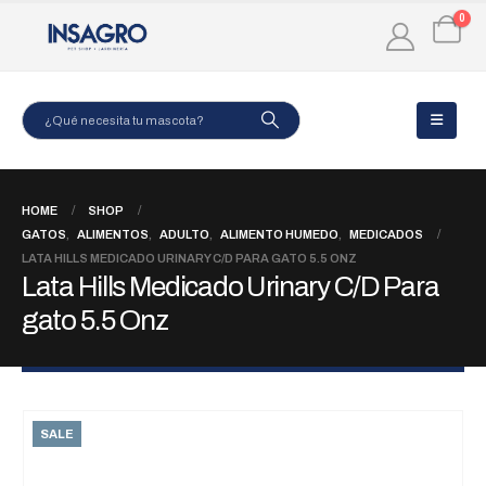
0
HOME
SHOP
GATOS
,
ALIMENTOS
,
ADULTO
,
ALIMENTO HUMEDO
,
MEDICADOS
LATA HILLS MEDICADO URINARY C/D PARA GATO 5.5 ONZ
Lata Hills Medicado Urinary C/D Para
gato 5.5 Onz
SALE