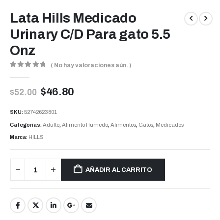
Lata Hills Medicado
Urinary C/D Para gato 5.5
Onz
( No hay valoraciones aún. )
0
out of 5
$
46.80
$
52.00
SKU:
52742623801
Categorías:
Adulto
,
Alimento Humedo
,
Alimentos
,
Gatos
,
Medicados
Marca:
HILLS
AÑADIR AL CARRITO