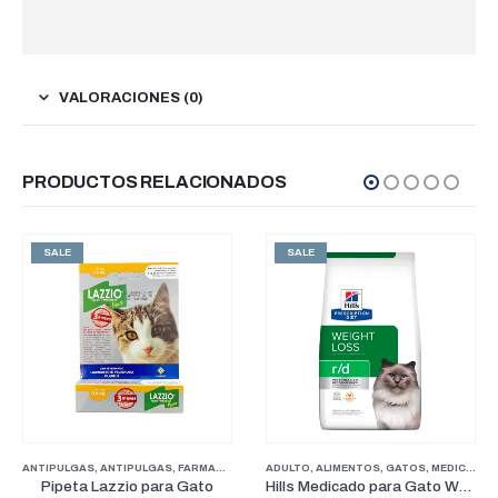
VALORACIONES (0)
PRODUCTOS RELACIONADOS
SALE
SALE
ARMACIA
,
GATOS
ADULTO
,
ALIMENTOS
,
GATOS
,
MEDICADOS
ADULTO
,
ALIMENTO HUMEDO
,
ALI
Gato
Hills Medicado para Gato Weight Reduction R/D 4lb