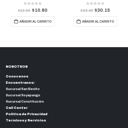
0
out of 5
0
out of 5
$
30.15
$
13.50
$
33.50
$
15.00
TO
AÑADIR AL CARRITO
AÑADIR AL CARRIT
NOSOTROS
Conocenos
Encuentranos:
Sucursal San Benito
Sucursal Soyapango
Sucursal Constitución
Call Center
Politica de Privacidad
Terminos y Servicios