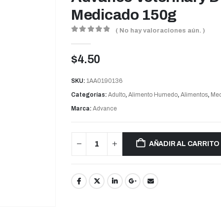
Medicado 150g
( No hay valoraciones aún. )
0
out of 5
$
4.50
SKU:
1AA0190136
Categorías:
Adulto
,
Alimento Humedo
,
Alimentos
,
Med
Marca:
Advance
AÑADIR AL CARRITO