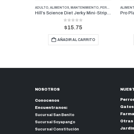
IMIENTO
,
PERROS
,
PUPPY
ALIMENTOS
,
SENIOR
,
,
MANTENIMIENTO
TREATS
,
PERROS
,
SENIOR
ANTIPU
Hill’s Science Diet Jerky Mini-Strips Treats 7.1 oz
Pro Plan Senior Active Mind 7+ | Perros Senior de Razas Pequeñas 1kg
5
3.50
out of 5
$
12.50
RRITO
AÑADIR AL CARRITO
NOSOTROS
NUEST
Perro
Conocenos
Gatos
Encuentranos:
Farma
Sucursal San Benito
Otras
Sucursal Soyapango
Jardi
Sucursal Constitución