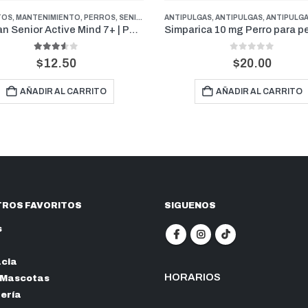
LGAS
,
ANTIPULGAS
,
ANTIPULGAS PERROS PESOS PEQUEÑOS
DESPARASITANTES
,
FARMACIA
,
DESPARASITANTE
,
PERROS
Simparica 10 mg Perro para pesos de 2.5 kg a 5 kg (1 mes)
Endogard 2.5 kg – Blíster 2 t
0
out of 5
0
out of 5
$
20.00
$
4.00
AÑADIR AL CARRITO
AÑADIR AL CARRITO
ROS FAVORITOS
SIGUENOS
s
cia
HORARIOS
 Mascotas
nería