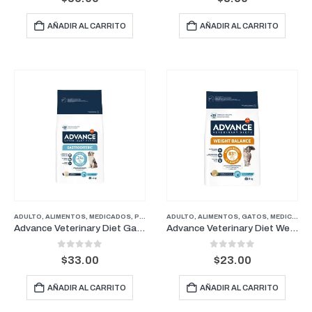
AÑADIR AL CARRITO
AÑADIR AL CARRITO
ADULTO
,
ALIMENTOS
,
MEDICADOS
,
PERROS
ADULTO
,
ALIMENTOS
,
GATOS
,
MEDICADOS
Advance Veterinary Diet Gastroenteric 3kg – Alimento Medicado para Perros
Advance Veterinary Diet Weight Balance 1.5 kg – Alimento Medicado para Gatos
0
out of 5
0
out of 5
$
33.00
$
23.00
AÑADIR AL CARRITO
AÑADIR AL CARRITO