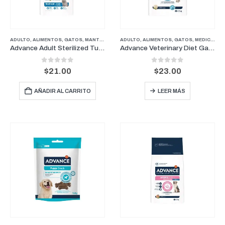
ADULTO
,
ALIMENTOS
,
GATOS
,
MANTENIMIENTO
ADULTO
,
ALIMENTOS
,
GATOS
,
MEDICADOS
Advance Adult Sterilized Turkey 1.5 kg – Mantenimiento para Gatos Adultos Esterilizados
Advance Veterinary Diet Gastroenteric 1.5 kg – Alimento Medicado para Gatos
0
out of 5
0
out of 5
$
21.00
$
23.00
AÑADIR AL CARRITO
LEER MÁS