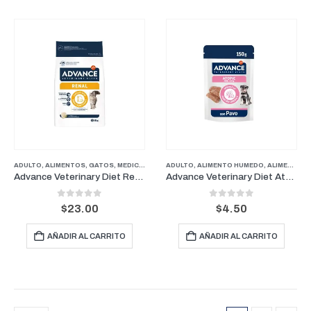
ADULTO
,
ALIMENTOS
,
GATOS
,
MEDICADOS
ADULTO
,
ALIMENTO HUMEDO
,
ALIMENTOS
,
Advance Veterinary Diet Renal 1.5 kg – Alimento Medicado para Gatos
Advance Veterinary Diet Atopic – Sobre Medicado 150g
0
out of 5
0
out of 5
$
23.00
$
4.50
AÑADIR AL CARRITO
AÑADIR AL CARRITO