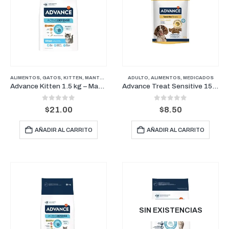
ALIMENTOS
,
GATOS
,
KITTEN
,
MANTENIMIENTO
ADULTO
,
ALIMENTOS
,
MEDICADOS
Advance Kitten 1.5 kg – Mantenimiento para Gatitos
Advance Treat Sensitive 150 g – Premios para Perros con Sensibilidad Digestiva
0
out of 5
0
out of 5
$
21.00
$
8.50
AÑADIR AL CARRITO
AÑADIR AL CARRITO
SIN EXISTENCIAS