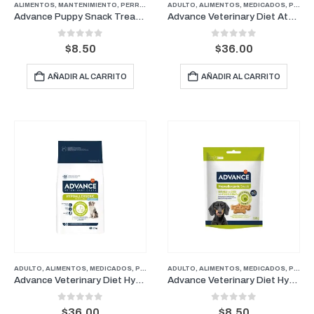
ALIMENTOS
,
MANTENIMIENTO
,
PERROS
,
PUPPY
ADULTO
,
ALIMENTOS
,
MEDICADOS
,
PERROS
Advance Puppy Snack Treats 150 g
Advance Veterinary Diet Atopic 3kg– Alimento Medicado para Perros
0
out of 5
0
out of 5
$
8.50
$
36.00
AÑADIR AL CARRITO
AÑADIR AL CARRITO
ADULTO
,
ALIMENTOS
,
MEDICADOS
,
PERROS
ADULTO
,
ALIMENTOS
,
MEDICADOS
,
PERROS
Advance Veterinary Diet Hypoallergenic 2.5 kg – Alimento Medicado para Perros
Advance Veterinary Diet Hypoallergenic Treats 150 g – Premios para Perros
0
out of 5
0
out of 5
$
36.00
$
8.50