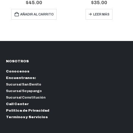
0
out of 5
0
out of 5
$
35.00
$
20.00
$
21.00
LEER MÁS
AÑADIR AL CARRITO
NOSOTROS
Conocenos
Encuentranos:
Sucursal San Benito
Sucursal Soyapango
Sucursal Constitución
Call Center
Politica de Privacidad
Terminos y Servicios