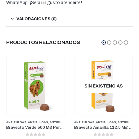
WhatsApp. ¡Será un gusto atenderte!
VALORACIONES (0)
PRODUCTOS RELACIONADOS
SALE
SIN EXISTENCIAS
ANTIPULGAS
,
ANTIPULGAS
,
FARMACIA
,
ANTIPULGAS PERROS PESOS PEQUEÑOS
,
PERROS
ANTIPULGAS
,
ANTIPULGAS
,
FARMACIA
,
ANTIPULGAS PERROS PESOS PEQUEÑOS
,
PER
Bravecto Amarilla 112.5 Mg Perros para peso entre 2-4.5Kg (3 Meses)
NexGard Original 11.3 mg Perros De 2 kg a 4 kg (1 Mes)