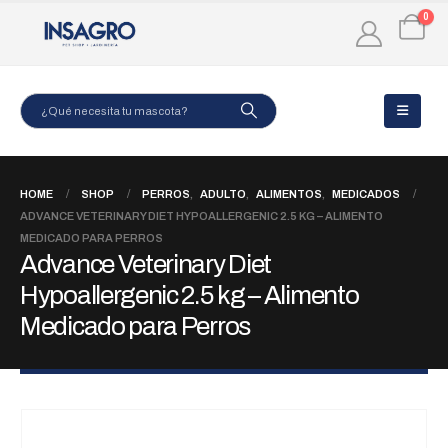
0
HOME
SHOP
PERROS
,
ADULTO
,
ALIMENTOS
,
MEDICADOS
ADVANCE VETERINARY DIET HYPOALLERGENIC 2.5 KG – ALIMENTO
MEDICADO PARA PERROS
Advance Veterinary Diet
Hypoallergenic 2.5 kg – Alimento
Medicado para Perros