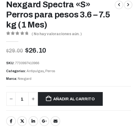
Nexgard Spectra «S»
Perros para pesos 3.6 – 7.5
kg (1 Mes)
( No hay valoraciones aún. )
0
out of 5
$
26.10
$
29.00
SKU:
7730997410966
Categorías:
Antipulgas
,
Perros
Marca:
Nexgard
AÑADIR AL CARRITO