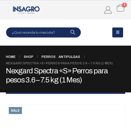
0
HOME
SHOP
PERROS
,
ANTIPULGAS
NEXGARD SPECTRA «S» PERROS PARA PESOS 3.6 – 7.5 KG (1 MES)
Nexgard Spectra «S» Perros para
pesos 3.6 – 7.5 kg (1 Mes)
SALE