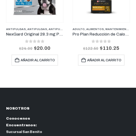
PERROS
ANTIPULGAS
,
PUPPY
,
SENIOR
,
ANTIPULGAS
,
TREATS
,
ANTIPULGAS PERROS PESOS MEDIANOS
ADULTO
,
ALIMENTOS
,
MANTENIMIENTO
,
FARMACIA
,
PER
,
P
NexGard Original 28.3 mg Perros De 4.1 kg a 10 kg (1 Mes)
Pro Plan Reducción de Calorías para Perros Medianos y Grandes 13kg
0
out of 5
0
out of 5
$
20.00
$
110.25
$
24.00
$
122.50
AÑADIR AL CARRITO
AÑADIR AL CARRITO
NOSOTROS
Conocenos
Encuentranos:
Sucursal San Benito