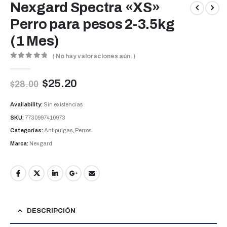
Nexgard Spectra «XS»
Perro para pesos 2-3.5kg
(1 Mes)
( No hay valoraciones aún. )
0
out of 5
$
25.20
$
28.00
Availability:
Sin existencias
SKU:
7730997410973
Categorías:
Antipulgas
,
Perros
Marca:
Nexgard
DESCRIPCIÓN