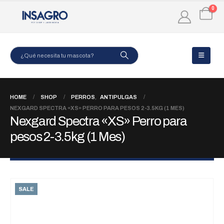
0
HOME
SHOP
PERROS
,
ANTIPULGAS
NEXGARD SPECTRA «XS» PERRO PARA PESOS 2-3.5KG (1 MES)
Nexgard Spectra «XS» Perro para
pesos 2-3.5kg (1 Mes)
SALE