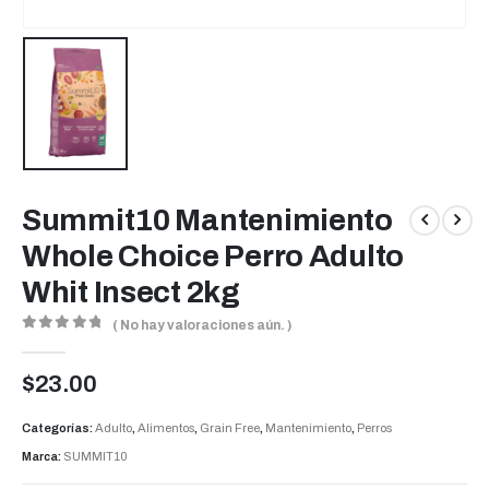
Summit10 Mantenimiento
Whole Choice Perro Adulto
Whit Insect 2kg
( No hay valoraciones aún. )
0
out of 5
$
23.00
Categorías:
Adulto
,
Alimentos
,
Grain Free
,
Mantenimiento
,
Perros
Marca:
SUMMIT10