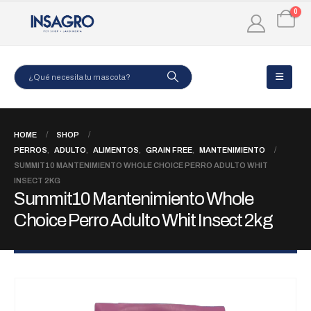
0
HOME
SHOP
PERROS
,
ADULTO
,
ALIMENTOS
,
GRAIN FREE
,
MANTENIMIENTO
SUMMIT10 MANTENIMIENTO WHOLE CHOICE PERRO ADULTO WHIT
INSECT 2KG
Summit10 Mantenimiento Whole
Choice Perro Adulto Whit Insect 2kg