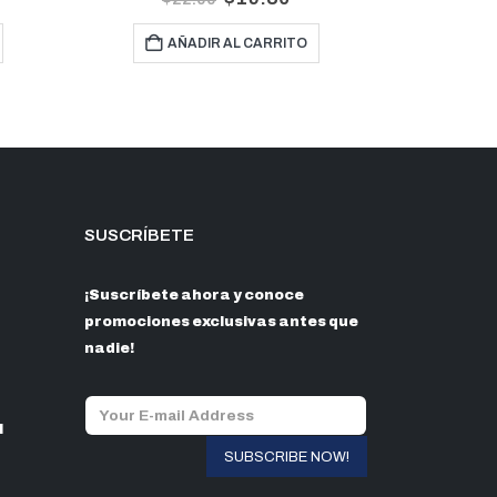
AÑADIR AL CARRITO
A
SUSCRÍBETE
¡Suscríbete ahora y conoce
promociones exclusivas antes que
nadie!
l