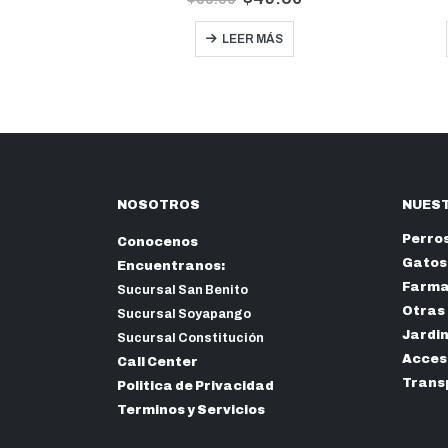
AÑADIR AL CARRITO
NOSOTROS
NUEST
Perro
Conocenos
Gatos
Encuentranos:
Farma
Sucursal San Benito
Otras
Sucursal Soyapango
Jardi
Sucursal Constitución
Acceso
Call Center
Trans
Politica de Privacidad
Terminos y Servicios