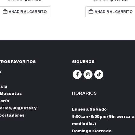
AÑADIR AL CARRITO
AÑADIR AL CARRITO
ROS FAVORITOS
SIGUENOS
s
cia
HORARIOS
 Mascotas
nería
rios, Juguetes y
Lunes a Sábado
portadores
9:00 am - 6:00 pm (Sin cerrar a
medio día. )
Domingo: Cerrado