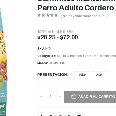
Perro Adulto Cordero
( No hay valoraciones aún. )
0
out of 5
Rango
$
22.50
-
$
80.00
de
Rango
$
20.25
-
$
72.00
precios:
de
desde
precios:
SKU:
N/D
$22.50
desde
hasta
Categorías:
Adulto
,
Alimentos
,
Grain Free
,
Mantenimi
$80.00
$20.25
Marca:
SUMMIT10
hasta
$72.00
PRESENTACION
10Kg
2Kg
AÑADIR AL CARRITO