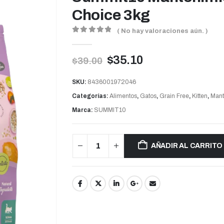
Choice 3kg
( No hay valoraciones aún. )
0
out of 5
$
35.10
$
39.00
SKU:
8436001972046
Categorías:
Alimentos
,
Gatos
,
Grain Free
,
Kitten
,
Mant
Marca:
SUMMIT10
AÑADIR AL CARRITO