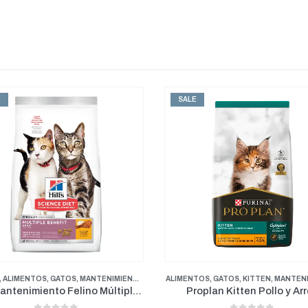
E
SALE
TOS
,
GATOS
,
KITTEN
,
MANTENIMIENTO
ADULTO
,
ALIMENTO HUMEDO
,
ALIMEN
oplan Kitten Pollo y Arroz