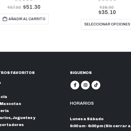
0
out of 5
0
out of 5
$
4.50
$
39.00
$
5.00
$
35.10
Este producto tiene múltiples variantes. Las opciones se pueden elegir en la página de producto
AÑADIR AL CARRITO
SELECCIONAR OPCIONES
ROS FAVORITOS
SIGUENOS
s
cia
HORARIOS
 Mascotas
nería
rios, Juguetes y
Lunes a Sábado
portadores
9:00 am - 6:00 pm (Sin cerrar a