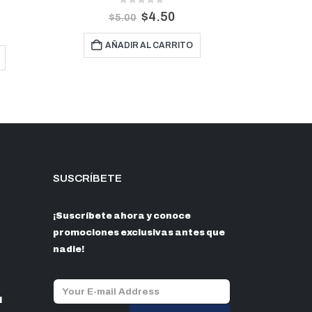
0
out of 5
$
28.80
$
32.00
$
$
1
AÑADIR AL CARRITO
SELE
SUSCRÍBETE
¡Suscríbete ahora y conoce
promociones exclusivas antes que
nadie!
l