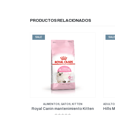
PRODUCTOS RELACIONADOS
SALE
SAL
KITTEN
ADULTO
,
ALIMENTOS
,
GATOS
,
MANTENIMIENTO
ALIMEN
ento Kitten
Hills Mantenimiento Felino Múltiple Benefit 7 Libras
Pr