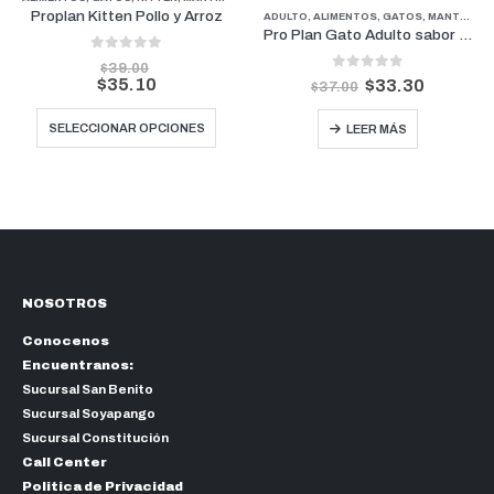
Proplan Kitten Pollo y Arroz
ADULTO
,
ALIMENTOS
,
GATOS
,
MANTENIMIENTO
Pro Plan Gato Adulto sabor Pollo 3kgs
0
out of 5
$
39.00
0
out of 5
$
35.10
$
33.30
$
37.00
Este producto tiene múltiples variantes. Las opciones se pueden elegir en la página de producto
SELECCIONAR OPCIONES
LEER MÁS
NOSOTROS
Conocenos
Encuentranos:
Sucursal San Benito
Sucursal Soyapango
Sucursal Constitución
Call Center
Politica de Privacidad