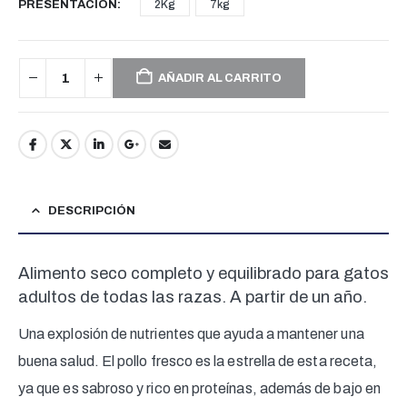
$64.80
PRESENTACION
2Kg
7kg
AÑADIR AL CARRITO
DESCRIPCIÓN
Alimento seco completo y equilibrado para gatos
adultos de todas las razas. A partir de un año.
Una explosión de nutrientes que ayuda a mantener una
buena salud. El pollo fresco es la estrella de esta receta,
ya que es sabroso y rico en proteínas, además de bajo en