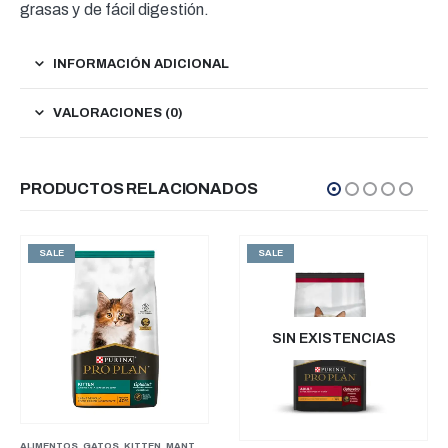
grasas y de fácil digestión.
INFORMACIÓN ADICIONAL
VALORACIONES (0)
PRODUCTOS RELACIONADOS
SALE
SALE
SIN EXISTENCIAS
S PALIATIVOS
,
GATOS
ALIMENTOS
,
MEDICADOS
,
CUIDADOS PALIATIVOS
,
GATOS
,
KITTEN
,
MANTENIMIENTO
,
GATOS
,
MEDICADOS
,
PERROS