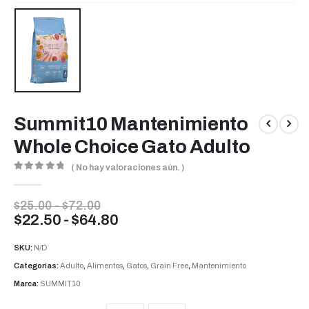
Summit10 Mantenimiento
Whole Choice Gato Adulto
( No hay valoraciones aún. )
0
out of 5
Rango
$
25.00
-
$
72.00
de
Rango
$
22.50
-
$
64.80
precios:
de
desde
precios:
SKU:
N/D
$25.00
desde
hasta
Categorías:
Adulto
,
Alimentos
,
Gatos
,
Grain Free
,
Mantenimiento
$72.00
$22.50
Marca:
SUMMIT10
hasta