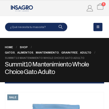
0
HOME
SHOP
GATOS
,
ALIMENTOS
,
MANTENIMIENTO
,
GRAIN FREE
,
ADULTO
SUMMIT10 MANTENIMIENTO WHOLE CHOICE GATO ADULTO
Summit10 Mantenimiento Whole
Choice Gato Adulto
SALE