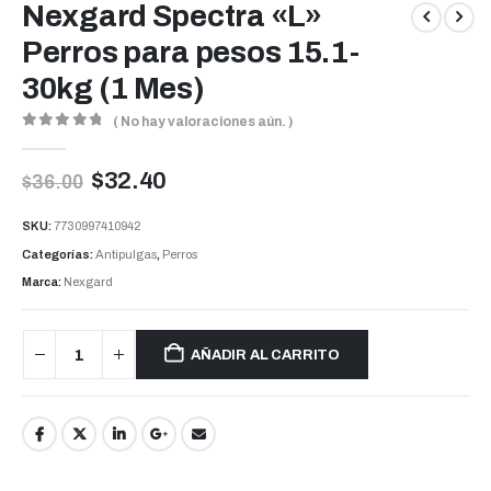
Nexgard Spectra «L»
Perros para pesos 15.1-
30kg (1 Mes)
( No hay valoraciones aún. )
0
out of 5
$
32.40
$
36.00
SKU:
7730997410942
Categorías:
Antipulgas
,
Perros
Marca:
Nexgard
AÑADIR AL CARRITO