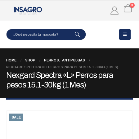
0
HOME
SHOP
PERROS
,
ANTIPULGAS
NEXGARD SPECTRA «L» PERROS PARA PESOS 15.1-30KG (1 MES)
Nexgard Spectra «L» Perros para
pesos 15.1-30kg (1 Mes)
SALE