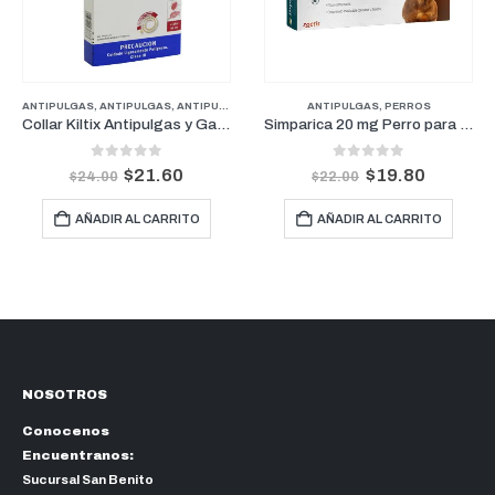
PERROS PESOS PEQUEÑOS
,
MANTENIMIENTO
ANTIPULGAS
,
ANTIPULGAS
,
PERROS
,
FARMACIA
,
SENIOR
,
ANTIPULGAS PERROS PESOS GRANDES
,
PERROS
ANTIPULGAS
,
PERROS
,
FARMACIA
,
PERR
Collar Kiltix Antipulgas y Garrapatas Grande 66 cm
Simparica 20 mg Perro para pesos de 5 kg a 10 kg (1 Mes)
0
out of 5
0
out of 5
$
21.60
$
19.80
$
24.00
$
22.00
AÑADIR AL CARRITO
AÑADIR AL CARRITO
NOSOTROS
Conocenos
Encuentranos:
Sucursal San Benito