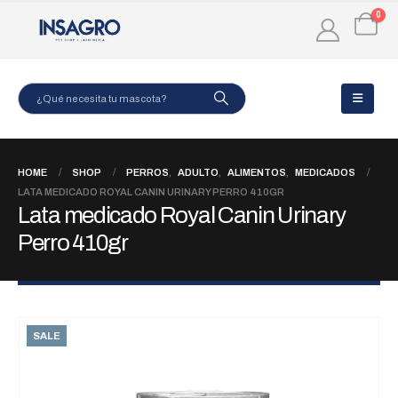
0
HOME
SHOP
PERROS
,
ADULTO
,
ALIMENTOS
,
MEDICADOS
LATA MEDICADO ROYAL CANIN URINARY PERRO 410GR
Lata medicado Royal Canin Urinary
Perro 410gr
SALE