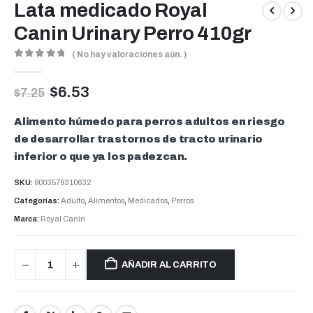
Lata medicado Royal
Canin Urinary Perro 410gr
( No hay valoraciones aún. )
0
out of 5
$
6.53
$
7.25
Alimento húmedo para perros adultos en riesgo
de desarrollar trastornos de tracto urinario
inferior o que ya los padezcan.
SKU:
9003579310632
Categorías:
Adulto
,
Alimentos
,
Medicados
,
Perros
Marca:
Royal Canin
AÑADIR AL CARRITO