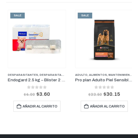
SALE
SALE
ERROS
DESPARASITANTES
,
PROMOCIONES
,
DESPARASITANTES
,
FARMACIA
,
PERROS
,
FARMACIA
ADULTO
,
,
PERROS
ALIMENTOS
,
MANTENIMIENTO
,
P
Endogard 2.5 kg – Blíster 2 tabletas
Pro plan Adulto Piel Sensible Raza Mediana y Grande 3kg
0
out of 5
0
out of 5
$
3.60
$
30.15
$
4.00
$
33.50
AÑADIR AL CARRITO
AÑADIR AL CARRITO