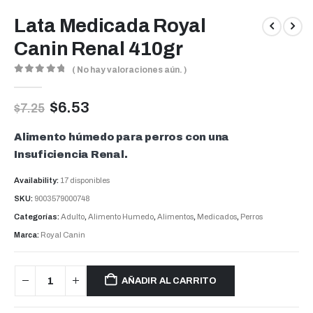
Lata Medicada Royal
Canin Renal 410gr
( No hay valoraciones aún. )
0
out of 5
$
6.53
$
7.25
Alimento húmedo para perros con una
Insuficiencia Renal.
Availability:
17 disponibles
SKU:
9003579000748
Categorías:
Adulto
,
Alimento Humedo
,
Alimentos
,
Medicados
,
Perros
Marca:
Royal Canin
AÑADIR AL CARRITO