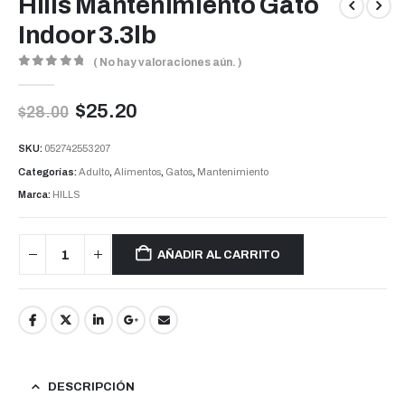
Hills Mantenimiento Gato
Indoor 3.3lb
( No hay valoraciones aún. )
0
out of 5
$
25.20
$
28.00
SKU:
052742553207
Categorías:
Adulto
,
Alimentos
,
Gatos
,
Mantenimiento
Marca:
HILLS
AÑADIR AL CARRITO
DESCRIPCIÓN