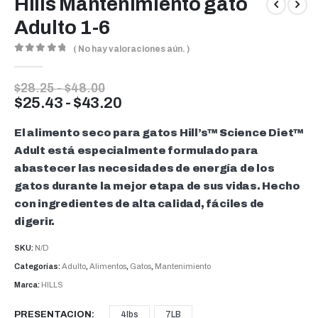
Hills Mantenimiento gato
Adulto 1-6
( No hay valoraciones aún. )
0
out of 5
Rango
$
28.25
-
$
48.00
de
Rango
$
25.43
-
$
43.20
precios:
de
desde
precios:
El alimento seco para gatos
Hill’s™ Science Diet™
$28.25
desde
hasta
Adult está especialmente formulado para
$48.00
$25.43
abastecer las necesidades de energía de los
hasta
gatos durante la mejor etapa de sus vidas. Hecho
$43.20
con ingredientes de alta calidad, fáciles de
digerir.
SKU:
N/D
Categorías:
Adulto
,
Alimentos
,
Gatos
,
Mantenimiento
Marca:
HILLS
PRESENTACION
4lbs
7LB