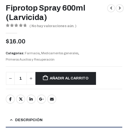
Fiprotop Spray 600ml
(Larvicida)
( No hay valoraciones aún. )
0
out of 5
$
16.00
Categorías:
Farmacia
,
Medicamentos generales
,
Primeros Auxilios y Recuperación
AÑADIR AL CARRITO
DESCRIPCIÓN