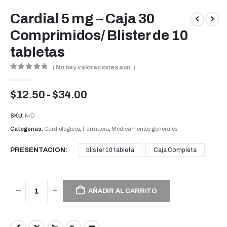
Cardial 5 mg – Caja 30
Comprimidos/ Blister de 10
tabletas
( No hay valoraciones aún. )
0
out of 5
Rango
$
12.50
-
$
34.00
de
precios:
SKU:
N/D
desde
Categorías:
Cardiológicos
,
Farmacia
,
Medicamentos generales
$12.50
hasta
PRESENTACION
blíster 10 tableta
Caja Completa
$34.00
AÑADIR AL CARRITO