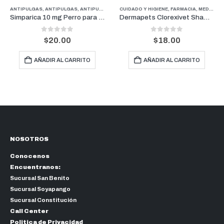
RROS
CUIDADO Y HIGIENE
,
FARMACIA
,
FARMACIA
,
MEDICAMENTOS GENERALES
,
PERROS
FARMACIA
,
MEDICAMENTOS GENERALES
,
Dermapets Clorexivet Shampoo 350 ml
Artritabs Complex 60 Tabletas
0
out of 5
0
out of 5
$
18.00
$
35.00
AÑADIR AL CARRITO
AÑADIR AL CARRITO
NOSOTROS
Conocenos
Encuentranos:
Sucursal San Benito
Sucursal Soyapango
Sucursal Constitución
Call Center
Politica de Privacidad