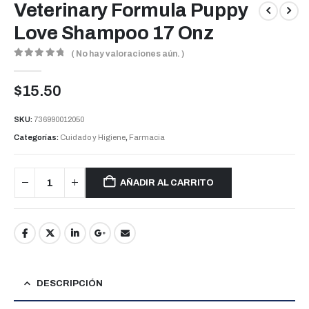
Veterinary Formula Puppy
Love Shampoo 17 Onz
( No hay valoraciones aún. )
0
out of 5
$
15.50
SKU:
736990012050
Categorías:
Cuidado y Higiene
,
Farmacia
AÑADIR AL CARRITO
DESCRIPCIÓN