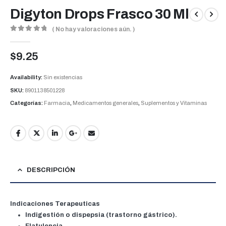
Digyton Drops Frasco 30 Ml
( No hay valoraciones aún. )
0
out of 5
$
9.25
Availability:
Sin existencias
SKU:
8901138501228
Categorías:
Farmacia
,
Medicamentos generales
,
Suplementos y Vitaminas
DESCRIPCIÓN
Indicaciones Terapeuticas
Indigestión o dispepsia (trastorno gástrico).
Flatulencia.