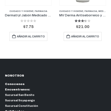
,
FARMACIA
CUIDADO Y HIGIENE
,
PERROS
,
FARMACIA
CUIDADO Y HIGIENE
,
FARMACIA
,
MEDICAMENTOS GENERALES
Dermatryl Jabón Medicado Dermapets 100 g
MV Derma Antiseborreico y Queratolítico Shampoo 16 Onz
0
out of 5
3.33
out of 5
$
7.75
$
21.00
AÑADIR AL CARRITO
AÑADIR AL CARRITO
NOSOTROS
Conocenos
Encuentranos:
Sucursal San Benito
Sucursal Soyapango
Sucursal Constitución