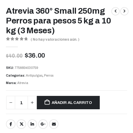
Atrevia 360° Small 250mg
Perros para pesos 5 kg a 10
kg (3 Meses)
( No hay valoraciones aún. )
0
out of 5
$
36.00
$
40.00
SKU:
7756654030759
Categorías:
Antipulgas
,
Perros
Marca:
Atrevia
AÑADIR AL CARRITO