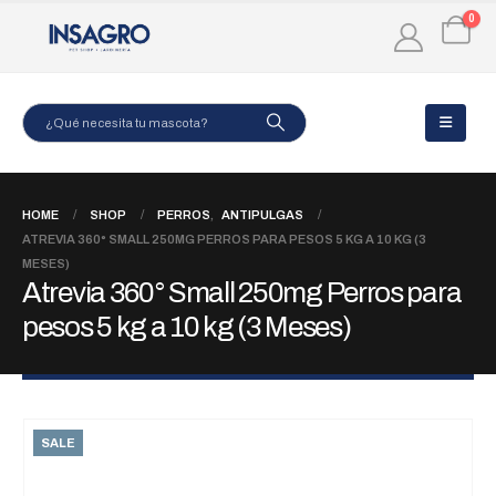
0
HOME
SHOP
PERROS
,
ANTIPULGAS
ATREVIA 360° SMALL 250MG PERROS PARA PESOS 5 KG A 10 KG (3
MESES)
Atrevia 360° Small 250mg Perros para
pesos 5 kg a 10 kg (3 Meses)
SALE