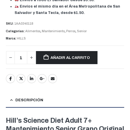
Envíos a todo El Salvador
desde
$3.95
.
Envíos el mismo día
en el Área Metropolitana de San
Salvador y Santa Tecla, desde
$1.50
.
SKU:
1AA0340118
Categorías:
Alimentos
,
Mantenimiento
,
Perros
,
Senior
Marca:
HILLS
AÑADIR AL CARRITO
DESCRIPCIÓN
Hill’s Science Diet Adult 7+
Mantenimiento Senior Grano Original