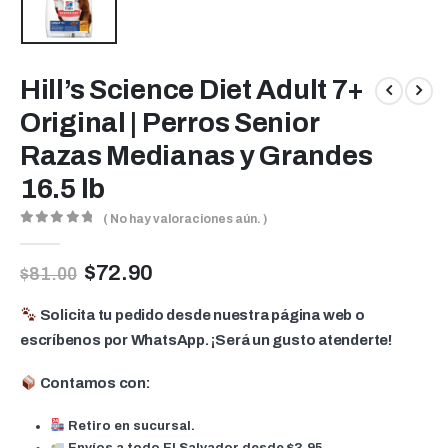
Hill’s Science Diet Adult 7+
Original | Perros Senior
Razas Medianas y Grandes
16.5 lb
( No hay valoraciones aún. )
0
out of 5
$
72.90
$
81.00
Solicita tu pedido desde nuestra página web o
escríbenos por WhatsApp. ¡Será un gusto atenderte!
Contamos con:
Retiro en sucursal.