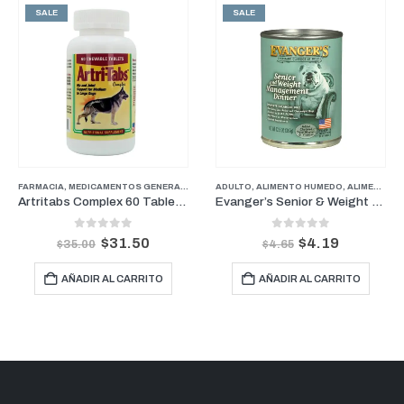
SALE
SALE
RROS
FARMACIA
,
MEDICAMENTOS GENERALES
,
FARMACIA
,
PERROS
,
PERROS
ADULTO
,
SUPLEMENTOS Y VITAMINAS
,
ALIMENTO HUMEDO
,
ALIMENTOS
,
Artritabs Complex 60 Tabletas
Evanger’s Senior & Weight Management (Alimento Húmedo en Lata) 12.8 oz
0
out of 5
0
out of 5
$
31.50
$
4.19
$
35.00
$
4.65
AÑADIR AL CARRITO
AÑADIR AL CARRITO