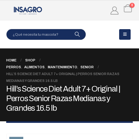
0
HOME
SHOP
PERROS
,
ALIMENTOS
,
MANTENIMIENTO
,
SENIOR
HILL’S SCIENCE DIET ADULT 7+ ORIGINAL | PERROS SENIOR RAZAS
MEDIANAS Y GRANDES 16.5 LB
Hill’s Science Diet Adult 7+ Original |
Perros Senior Razas Medianas y
Grandes 16.5 lb