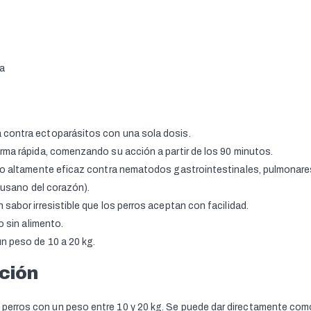
ta
 contra ectoparásitos con una sola dosis.
rma rápida, comenzando su acción a partir de los 90 minutos.
do altamente eficaz contra nematodos gastrointestinales, pulmonare
usano del corazón).
 sabor irresistible que los perros aceptan con facilidad.
o sin alimento.
n peso de 10 a 20 kg.
ación
ra perros con un peso entre 10 y 20 kg. Se puede dar directamente co