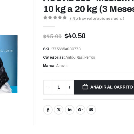
10 kg a 20 kg (3 Mese
( No hay valoraciones aún. )
0
out of 5
$
40.50
$
45.00
SKU:
7756654030773
Categorías:
Antipulgas
,
Perros
Marca:
Atrevia
AÑADIR AL CARRITO