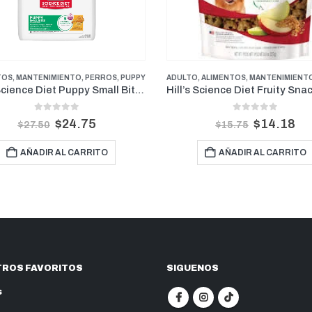
,
ALIMENTOS
,
MANTENIMIENTO
,
PERROS
,
PUPPY
ANTIPULGAS
,
SENIOR
,
,
TREATS
ANTIPULGAS
,
ANTIPULGAS PERROS PE
Hill’s Science Diet Fruity Snacks con Manzana y Avena 8 onz
0
out of 5
0
out of 5
$
14.18
$
25.00
$
15.75
$
34.00
AÑADIR AL CARRITO
AÑADIR AL CARRITO
ROS FAVORITOS
SIGUENOS
s