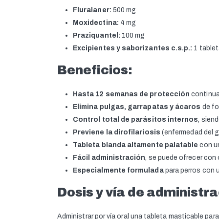
Fluralaner:
500 mg
Moxidectina:
4 mg
Praziquantel:
100 mg
Excipientes y saborizantes c.s.p.:
1 table
Beneficios:
Hasta 12 semanas de protección
continua
Elimina pulgas, garrapatas y ácaros
de fo
Control total de parásitos internos
, sien
Previene la dirofilariosis
(enfermedad del g
Tableta blanda altamente palatable
con un
Fácil administración
, se puede ofrecer con 
Especialmente formulada
para perros con u
Dosis y vía de administr
Administrar por vía oral una tableta masticable pa