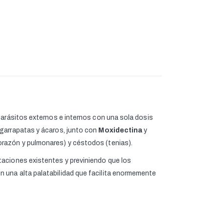
parásitos externos e internos con una sola dosis
 garrapatas y ácaros, junto con
Moxidectina
y
corazón y pulmonares) y céstodos (tenias).
taciones existentes y previniendo que los
 una alta palatabilidad que facilita enormemente