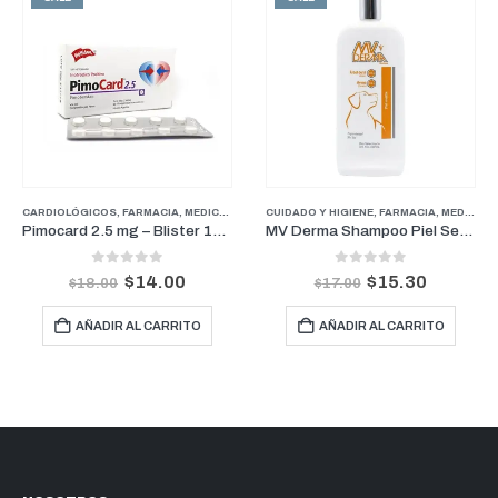
CARDIOLÓGICOS
,
FARMACIA
,
FARMACIA
,
MEDICAMENTOS GENERALES
,
PERROS
CUIDADO Y HIGIENE
,
PROMOCIONES
,
PROMOCIONES
,
FARMACIA
,
MEDICAMENTOS GENERALES
Pimocard 2.5 mg – Blister 10 Comprimidos
MV Derma Shampoo Piel Sensible 16 oz
0
out of 5
0
out of 5
$
14.00
$
15.30
$
18.00
$
17.00
AÑADIR AL CARRITO
AÑADIR AL CARRITO