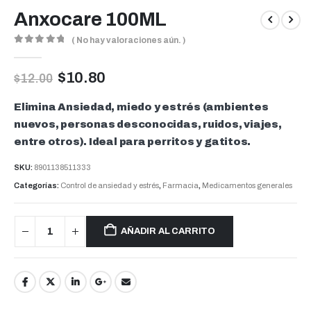
Anxocare 100ML
( No hay valoraciones aún. )
0
out of 5
$
10.80
$
12.00
Elimina Ansiedad, miedo y estrés (ambientes
nuevos, personas desconocidas, ruidos, viajes,
entre otros). Ideal para perritos y gatitos.
SKU:
8901138511333
Categorías:
Control de ansiedad y estrés
,
Farmacia
,
Medicamentos generales
AÑADIR AL CARRITO