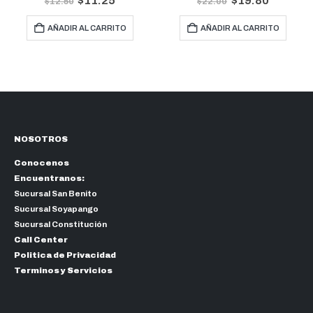
$
11.25
$
19.80
$
12.50
$
22.00
AÑADIR AL CARRITO
AÑADIR AL CARRITO
NOSOTROS
Conocenos
Encuentranos:
Sucursal San Benito
Sucursal Soyapango
Sucursal Constitución
Call Center
Politica de Privacidad
Terminos y Servicios