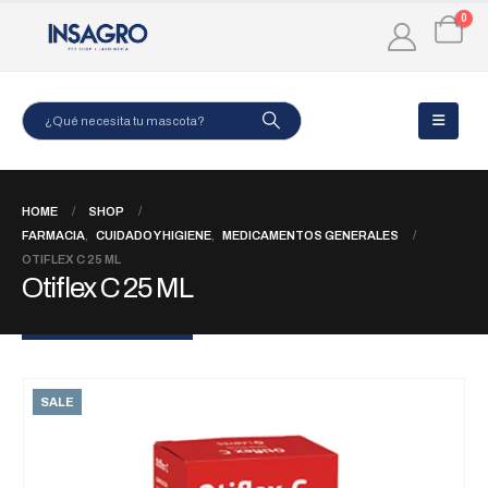
0
HOME
SHOP
FARMACIA
,
CUIDADO Y HIGIENE
,
MEDICAMENTOS GENERALES
OTIFLEX C 25 ML
Otiflex C 25 ML
SALE