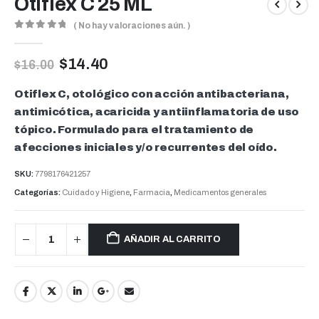
Otiflex C 25 ML
( No hay valoraciones aún. )
0
out of 5
$
14.40
$
16.00
Otiflex C, otológico con acción antibacteriana,
antimicótica, acaricida y antiinflamatoria de uso
tópico. Formulado para el tratamiento de
afecciones iniciales y/o recurrentes del oído.
SKU:
7798176421257
Categorías:
Cuidado y Higiene
,
Farmacia
,
Medicamentos generales
AÑADIR AL CARRITO