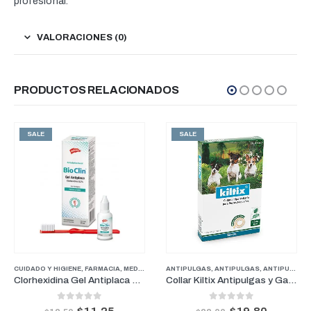
profesional.
VALORACIONES (0)
PRODUCTOS RELACIONADOS
SALE
SALE
CUIDADO Y HIGIENE
,
FARMACIA
,
MEDICAMENTOS GENERALES
ANTIPULGAS
,
ANTIPULGAS
,
ANTIPULGAS PERROS PESOS MEDIANOS
Clorhexidina Gel Antiplaca 20 ml
Collar Kiltix Antipulgas y Garrapatas Pequeño 35 cm
0
out of 5
0
out of 5