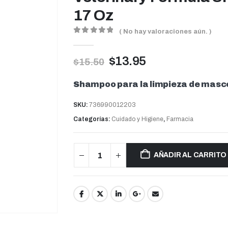
17 Oz
( No hay valoraciones aún. )
0
out of 5
$
13.95
$
15.50
Shampoo para la limpieza de masco
SKU:
736990012203
Categorías:
Cuidado y Higiene
,
Farmacia
AÑADIR AL CARRITO