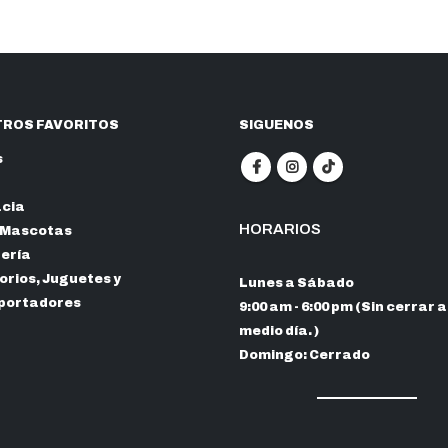
ROS FAVORITOS
SIGUENOS
s
cia
HORARIOS
 Mascotas
nería
rios, Juguetes y
Lunes a Sábado
portadores
9:00 am - 6:00 pm (Sin cerrar a
medio día. )
Domingo: Cerrado