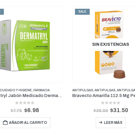
E
SALE
SIN EXISTENCIAS
CUIDADO Y HIGIENE
,
FARMACIA
ANTIPULGAS
,
ANTIPULGAS
,
ANTIPULGAS PERROS PE
Dermatryl Jabón Medicado Dermapets 100 g
0
out of 5
0
out of 5
$
6.98
$
31.50
$
7.75
$
35.00
AÑADIR AL CARRITO
LEER MÁS