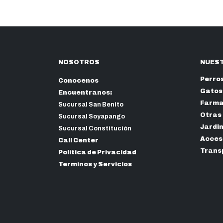
NOSOTROS
NUEST
Perro
Conocenos
Gatos
Encuentranos:
Farma
Sucursal San Benito
Otras
Sucursal Soyapango
Jardi
Sucursal Constitución
Acceso
Call Center
Trans
Politica de Privacidad
Terminos y Servicios